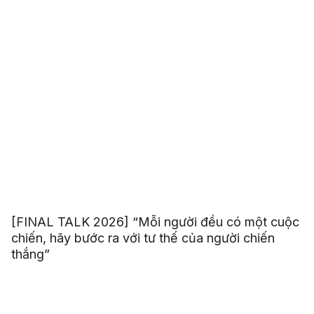
[FINAL TALK 2026] “Mỗi người đều có một cuộc
chiến, hãy bước ra với tư thế của người chiến
thắng”