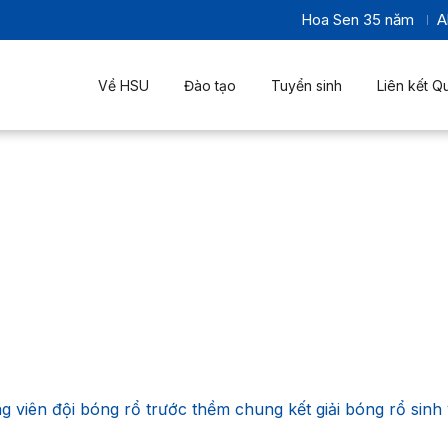
Hoa Sen 35 năm
A
Về HSU
Đào tạo
Tuyển sinh
Liên kết Q
viên đội bóng rổ trước thềm chung kết giải bóng rổ sinh