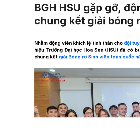
BGH HSU gặp gỡ, độn
chung kết giải bóng 
Nhằm động viên khích lệ tinh thần cho
đội tu
hiệu Trường Đại học Hoa Sen (HSU) đã có bu
chung kết
giải Bóng rổ Sinh viên toàn quốc 