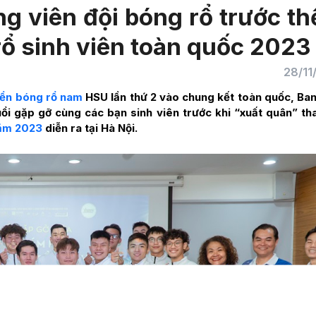
g viên đội bóng rổ trước t
rổ sinh viên toàn quốc 2023
28/11
yển bóng rổ nam
HSU lần thứ 2 vào chung kết toàn quốc, Ba
ổi gặp gỡ cùng các bạn sinh viên trước khi “xuất quân” t
năm 2023
diễn
ra tại Hà Nội.