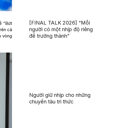
[FINAL TALK 2026] “Mỗi
ề “Bứt
người có một nhịp độ riêng
trên cả
để trưởng thành”
o vòng
Người giữ nhịp cho những
chuyến tàu tri thức