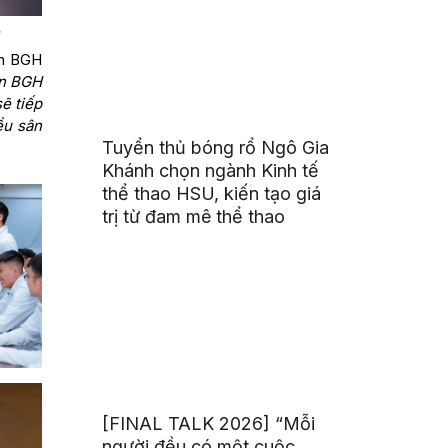
.
 ân BGH
n BGH
ẽ tiếp
ều sân
Tuyển thủ bóng rổ Ngô Gia
Khánh chọn ngành Kinh tế
thể thao HSU, kiến tạo giá
trị từ đam mê thể thao
[FINAL TALK 2026] “Mỗi
người đều có một cuộc