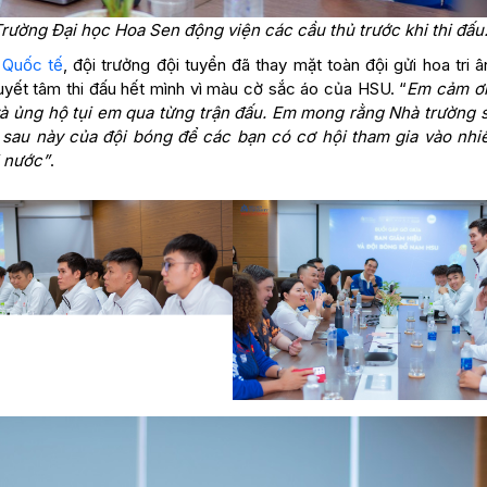
ường Đại học Hoa Sen động viện các cầu thủ trước khi thi đấu
 Quốc tế
, đội trưởng đội tuyển đã thay mặt toàn đội gửi hoa tri
quyết tâm thi đấu hết mình vì màu cờ sắc áo của HSU. “
Em cảm ơ
à ủng hộ tụi em qua từng trận đấu. Em mong rằng Nhà trường s
sau này của đội bóng để các bạn có cơ hội tham gia vào nhi
i nước”
.