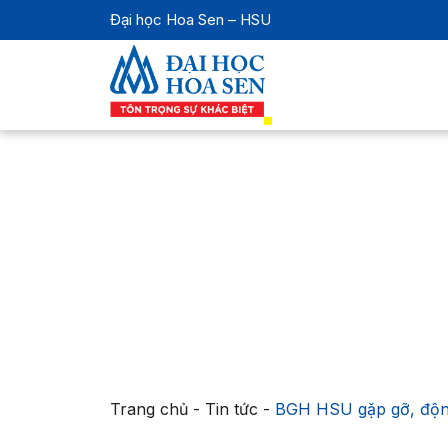
Đại học Hoa Sen – HSU
Trang chủ
-
Tin tức
-
BGH HSU gặp gỡ, động 