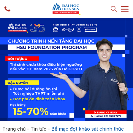
Trang chủ
-
Tin tức
-
Bế mạc đợt khảo sát chính thức