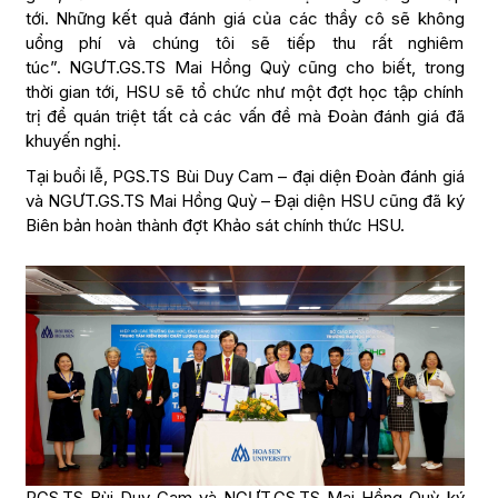
tới. Những kết quả đánh giá của các thầy cô sẽ không
uổng phí và chúng tôi sẽ tiếp thu rất nghiêm
túc”. NGƯT.GS.TS Mai Hồng Quỳ cũng cho biết, trong
thời gian tới, HSU sẽ tổ chức như một đợt học tập chính
trị để quán triệt tất cả các vấn đề mà Đoàn đánh giá đã
khuyến nghị.
Tại buổi lễ, PGS.TS Bùi Duy Cam – đại diện Đoàn đánh giá
và NGƯT.GS.TS Mai Hồng Quỳ – Đại diện HSU cũng đã ký
Biên bản hoàn thành đợt Khảo sát chính thức HSU.
PGS.TS Bùi Duy Cam và NGƯT.GS.TS Mai Hồng Quỳ ký