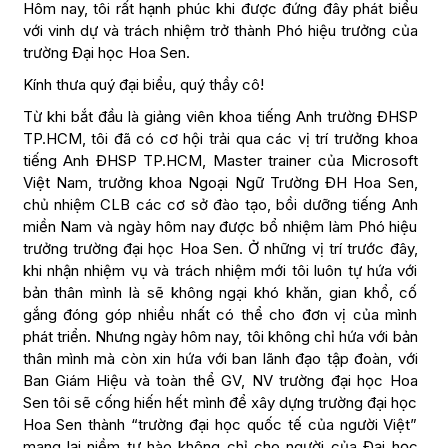
Hôm nay, tôi rất hạnh phúc khi được đứng đây phát biểu
với vinh dự và trách nhiệm trở thành Phó hiệu trưởng của
trường Đại học Hoa Sen.
Kính thưa quý đại biểu, quý thầy cô!
Từ khi bắt đầu là giảng viên khoa tiếng Anh trường ĐHSP
TP.HCM, tôi đã có cơ hội trải qua các vị trí trưởng khoa
tiếng Anh ĐHSP TP.HCM, Master trainer của Microsoft
Việt Nam, trưởng khoa Ngoại Ngữ Trường ĐH Hoa Sen,
chủ nhiệm CLB các cơ sở đào tạo, bồi dưỡng tiếng Anh
miền Nam và ngày hôm nay được bổ nhiệm làm Phó hiệu
trưởng trường đại học Hoa Sen. Ở những vị trí trước đây,
khi nhận nhiệm vụ và trách nhiệm mới tôi luôn tự hứa với
bản thân mình là sẽ không ngại khó khăn, gian khổ, cố
gắng đóng góp nhiều nhất có thể cho đơn vị của mình
phát triển. Nhưng ngày hôm nay, tôi không chỉ hứa với bản
thân mình mà còn xin hứa với ban lãnh đạo tập đoàn, với
Ban Giám Hiệu và toàn thể GV, NV trường đại học Hoa
Sen tôi sẽ cống hiến hết mình để xây dựng trường đại học
Hoa Sen thành “trường đại học quốc tế của người Việt”
mang lại niềm tự hào không chỉ cho người của Đại học