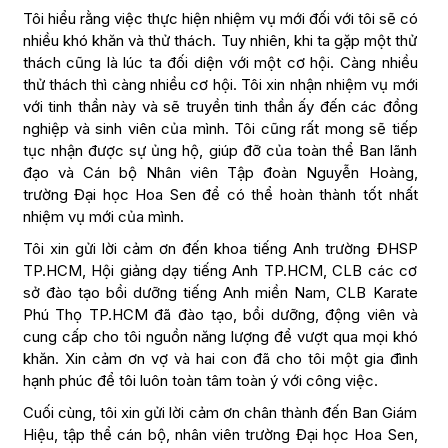
Tôi hiểu rằng việc thực hiện nhiệm vụ mới đối với tôi sẽ có
nhiều khó khăn và thử thách. Tuy nhiên, khi ta gặp một thử
thách cũng là lúc ta đối diện với một cơ hội. Càng nhiều
thử thách thì càng nhiều cơ hội. Tôi xin nhận nhiệm vụ mới
với tinh thần này và sẽ truyền tinh thần ấy đến các đồng
nghiệp và sinh viên của mình. Tôi cũng rất mong sẽ tiếp
tục nhận được sự ủng hộ, giúp đỡ của toàn thể Ban lãnh
đạo và Cán bộ Nhân viên Tập đoàn Nguyễn Hoàng,
trường Đại học Hoa Sen để có thể hoàn thành tốt nhất
nhiệm vụ mới của mình.
Tôi xin gửi lời cảm ơn đến khoa tiếng Anh trường ĐHSP
TP.HCM, Hội giảng dạy tiếng Anh TP.HCM, CLB các cơ
sở đào tạo bồi dưỡng tiếng Anh miền Nam, CLB Karate
Phú Thọ TP.HCM đã đào tạo, bồi dưỡng, động viên và
cung cấp cho tôi nguồn năng lượng để vượt qua mọi khó
khăn. Xin cảm ơn vợ và hai con đã cho tôi một gia đình
hạnh phúc để tôi luôn toàn tâm toàn ý với công việc.
Cuối cùng, tôi xin gửi lời cảm ơn chân thành đến Ban Giám
Hiệu, tập thể cán bộ, nhân viên trường Đại học Hoa Sen,