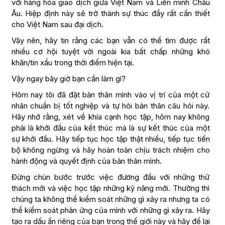
với hàng hóa giao dịch giữa Việt Nam và Liên minh Châu
Âu. Hiệp định này sẽ trở thành sự thúc đẩy rất cần thiết
cho Việt Nam sau đại dịch.
Vây nên, hãy tin rằng các bạn vẫn có thể tìm được rất
nhiều cơ hội tuyệt vời ngoài kia bất chấp những khó
khăn/tin xấu trong thời điểm hiện tại.
Vậy ngay bây giờ bạn cần làm gì?
Hôm nay tôi đã đặt bản thân mình vào vị trí của một cử
nhân chuẩn bị tốt nghiệp và tự hỏi bản thân câu hỏi này.
Hãy nhớ rằng, xét về khía cạnh học tập, hôm nay không
phải là khởi đầu của kết thúc mà là sự kết thúc của một
sự khởi đầu. Hãy tiếp tục học tập thật nhiều, tiếp tục tiến
bộ không ngừng và hãy hoàn toàn chịu trách nhiệm cho
hành động và quyết định của bản thân mình.
Đừng chùn bước trước việc đương đầu với những thử
thách mới và việc học tập những kỹ năng mới. Thường thì
chúng ta không thể kiểm soát những gì xảy ra nhưng ta có
thể kiểm soát phản ứng của mình với những gì xảy ra. Hãy
tạo ra dấu ấn riêng của bạn trong thế giới này và hãy để lại