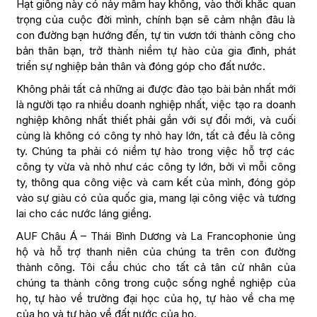
Hạt giống này có nảy mầm hay không, vào thời khắc quan
trọng của cuộc đời mình, chính bạn sẽ cảm nhận đâu là
con đường bạn hướng đến, tự tin vươn tới thành công cho
bản thân bạn, trở thành niềm tự hào của gia đình, phát
triển sự nghiệp bản thân và đóng góp cho đất nước.
Không phải tất cả những ai được đào tạo bài bản nhất mới
là người tạo ra nhiều doanh nghiệp nhất, việc tạo ra doanh
nghiệp không nhất thiết phải gắn với sự đổi mới, và cuối
cùng là không có công ty nhỏ hay lớn, tất cả đều là công
ty. Chúng ta phải có niềm tự hào trong việc hỗ trợ các
công ty vừa và nhỏ như các công ty lớn, bởi vì mỗi công
ty, thông qua công việc và cam kết của mình, đóng góp
vào sự giàu có của quốc gia, mang lại công việc và tương
lai cho các nước láng giềng.
AUF Châu Á – Thái Bình Dương và La Francophonie ủng
hộ và hỗ trợ thanh niên của chúng ta trên con đường
thành công. Tôi cầu chúc cho tất cả tân cử nhân của
chúng ta thành công trong cuộc sống nghề nghiệp của
họ, tự hào về trường đại học của họ, tự hào về cha mẹ
của họ và tự hào về đất nước của họ.