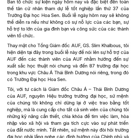
Ban tổ chức sự kiện ngày hôm nay và đặc biệt đến toàn
thể tân cử nhân tham dự lễ tốt nghiệp lần thứ 37 của
Trường Đại học Hoa Sen. Buổi lễ ngày hôm nay sẽ không
thể diễn ra nếu như không có sự nỗ lực của các bạn, sự
hỗ trợ to lớn của gia đình bạn và công sức của các thành
viên tổ chức.
Thay mặt cho Tổng Giám đốc AUF, GS. Slim Khalbous, tôi
hiện diện tại đây trong buổi lễ này để nói lên sự hỗ trợ của
AUF đến các thành viên của AUF nhằm hướng đến sự
xuất sắc học thuật nói chung và đến 87 trường đại học
trong khu vực Châu Á Thái Bình Dương nói riêng, trong đó
có Trường Đại học Hoa Sen.
Tôi, với tư cách là Giám đốc Châu Á – Thái Bình Dương
của AUF, nguyên Hiệu trưởng trường đại học, sứ mệnh
của chúng tôi không chỉ dừng lại ở việc trao bằng tốt
nghiệp, mà là cung cấp cho tất cả sinh viên của chúng tôi
những kỹ năng cần thiết, chìa khóa để tìm việc làm, hòa
nhập vào xã hội và tham gia tích cực vào sự phát triển
của đất nước mình. Tất nhiên, sứ mệnh này đòi hỏi trường
đại học phải lắng nghe các định hướng của Chính phủ và