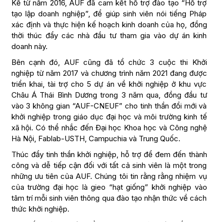
Kể từ năm 2016, AUF đã cam kết hỗ trợ đào tạo “Hỗ trợ
tạo lập doanh nghiệp”, để giúp sinh viên nói tiếng Pháp
xác định và thực hiện kế hoạch kinh doanh của họ, đồng
thời thúc đẩy các nhà đầu tư tham gia vào dự án kinh
doanh này.
Bên cạnh đó, AUF cũng đã tổ chức 3 cuộc thi Khởi
nghiệp từ năm 2017 và chương trình năm 2021 đang được
triển khai, tài trợ cho 5 dự án về khởi nghiệp ở khu vực
Châu Á Thái Bình Dương trong 3 năm qua, đồng đầu tư
vào 3 không gian “AUF-CNEUF” cho tinh thần đổi mới và
khởi nghiệp trong giáo dục đại học và môi trường kinh tế
xã hội. Có thể nhắc đến Đại học Khoa học và Công nghệ
Hà Nội, Fablab-USTH, Campuchia và Trung Quốc.
Thúc đẩy tinh thần khởi nghiệp, hỗ trợ để đem đến thành
công và dễ tiếp cận đối với tất cả sinh viên là một trong
những ưu tiên của AUF. Chúng tôi tin rằng rằng nhiệm vụ
của trường đại học là gieo “hạt giống” khởi nghiệp vào
tâm trí mỗi sinh viên thông qua đào tạo nhận thức về cách
thức khởi nghiệp.