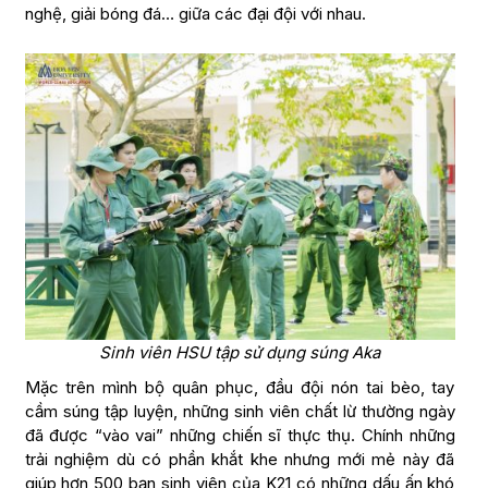
nghệ, giải bóng đá… giữa các đại đội với nhau.
Sinh viên HSU tập sử dụng súng Aka
Mặc trên mình bộ quân phục, đầu đội nón tai bèo, tay
cầm súng tập luyện, những sinh viên chất lừ thường ngày
đã được “vào vai” những chiến sĩ thực thụ. Chính những
trải nghiệm dù có phần khắt khe nhưng mới mẻ này đã
giúp hơn 500 bạn sinh viên của K21 có những dấu ấn khó