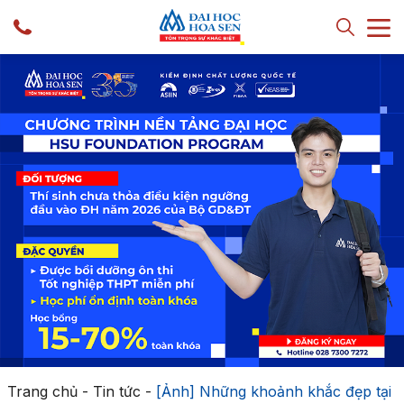
Trang chủ
-
Tin tức
-
[Ảnh] Những khoảnh khắc đẹp tại