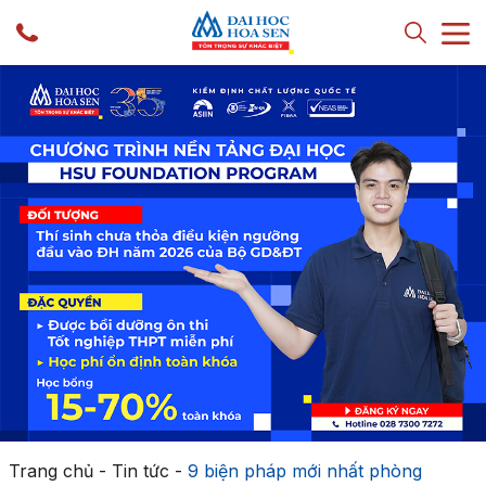
Trang chủ
-
Tin tức
-
9 biện pháp mới nhất phòng