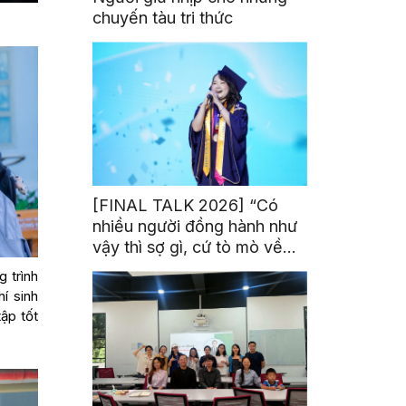
chuyến tàu tri thức
[FINAL TALK 2026] “Có
nhiều người đồng hành như
vậy thì sợ gì, cứ tò mò về
thế giới thôi”
 trình
í sinh
ập tốt