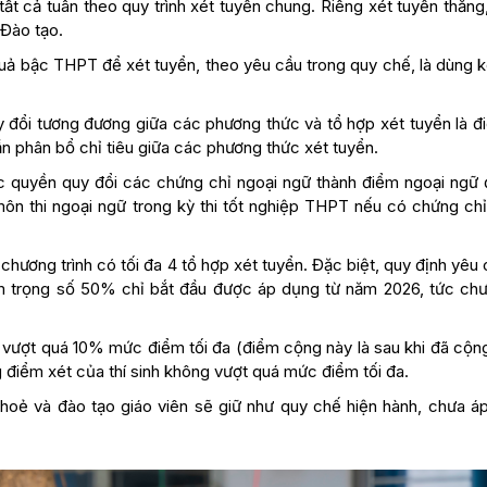
t cả tuân theo quy trình xét tuyển chung. Riêng xét tuyển thẳng
Đào tạo.
ả bậc THPT để xét tuyển, theo yêu cầu trong quy chế, là dùng k
đổi tương đương giữa các phương thức và tổ hợp xét tuyển là đi
n phân bổ chỉ tiêu giữa các phương thức xét tuyển.
c quyền quy đổi các chứng chỉ ngoại ngữ thành điểm ngoại ngữ 
 môn thi ngoại ngữ trong kỳ thi tốt nghiệp THPT nếu có chứng chỉ
ương trình có tối đa 4 tổ hợp xét tuyển. Đặc biệt, quy định yêu
m trọng số 50% chỉ bắt đầu được áp dụng từ năm 2026, tức chư
g vượt quá 10% mức điểm tối đa (điểm cộng này là sau khi đã cộn
ng điểm xét của thí sinh không vượt quá mức điểm tối đa.
oẻ và đào tạo giáo viên sẽ giữ như quy chế hiện hành, chưa á