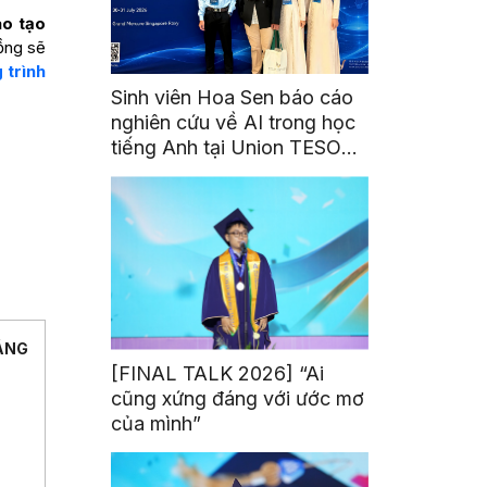
ào tạo
đồng sẽ
 trình
Sinh viên Hoa Sen báo cáo
nghiên cứu về AI trong học
tiếng Anh tại Union TESOL
2026 ở Singapore
ÁNG
[FINAL TALK 2026] “Ai
cũng xứng đáng với ước mơ
của mình”