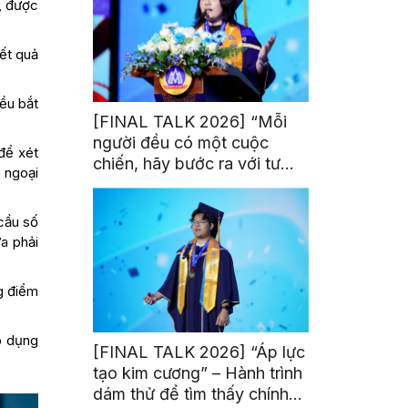
, được
ết quả
ều bắt
[FINAL TALK 2026] “Mỗi
người đều có một cuộc
để xét
chiến, hãy bước ra với tư
 ngoại
thế của người chiến thắng”
 cầu số
a phải
g điểm
p dụng
[FINAL TALK 2026] “Áp lực
tạo kim cương” – Hành trình
dám thử để tìm thấy chính