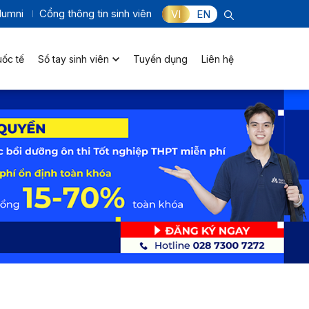
lumni
Cổng thông tin sinh viên
VI
EN
uốc tế
Sổ tay sinh viên
Tuyển dụng
Liên hệ