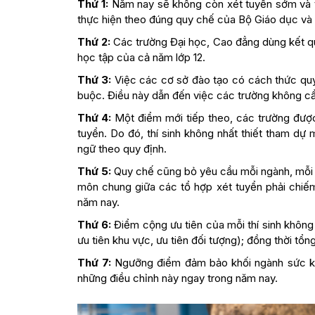
Thứ 1:
Năm nay sẽ không còn xét tuyển sớm và tấ
thực hiện theo đúng quy chế của Bộ Giáo dục và 
Thứ 2:
Các trường Đại học, Cao đẳng dùng kết qu
học tập của cả năm lớp 12.
Thứ 3:
Việc các cơ sở đào tạo có cách thức quy 
buộc. Điều này dẫn đến việc các trường không cầ
Thứ 4:
Một điểm mới tiếp theo, các trường đượ
tuyển. Do đó, thí sinh không nhất thiết tham dự
ngữ theo quy định.
Thứ 5:
Quy chế cũng bỏ yêu cầu mỗi ngành, mỗi ch
môn chung giữa các tổ hợp xét tuyển phải chiế
năm nay.
Thứ 6:
Điểm cộng ưu tiên của mỗi thí sinh khôn
ưu tiên khu vực, ưu tiên đối tượng); đồng thời tổ
Thứ 7:
Ngưỡng điểm đảm bảo khối ngành sức kh
những điều chỉnh này ngay trong năm nay.