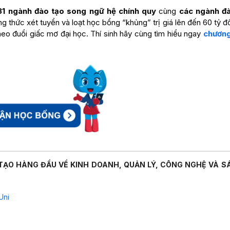
31 ngành đào tạo song ngữ hệ chính quy
cùng
các ngành đ
ng thức xét tuyển và loạt học bổng “khủng” trị giá lên đến 60 tỷ 
heo đuổi giấc mơ đại học. Thí sinh hãy cùng tìm hiểu ngay
chương
TẠO HÀNG ĐẦU VỀ KINH DOANH, QUẢN LÝ, CÔNG NGHỆ VÀ S
Uni