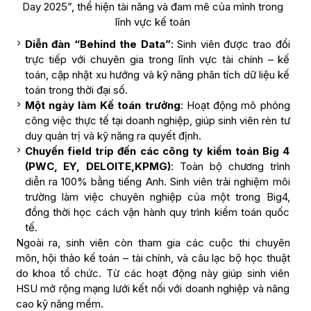
Day 2025”, thể hiện tài năng và đam mê của mình trong
lĩnh vực kế toán
Diễn đàn “Behind the Data”
: Sinh viên được trao đổi
trực tiếp với chuyên gia trong lĩnh vực tài chính – kế
toán, cập nhật xu hướng và kỹ năng phân tích dữ liệu kế
toán trong thời đại số.
Một ngày làm Kế toán trưởng
: Hoạt động mô phỏng
công việc thực tế tại doanh nghiệp, giúp sinh viên rèn tư
duy quản trị và kỹ năng ra quyết định.
Chuyến field trip đến các công ty kiểm toán Big 4
(PWC, EY, DELOITE,KPMG)
: Toàn bộ chương trình
diễn ra 100% bằng tiếng Anh. Sinh viên trải nghiệm môi
trường làm việc chuyên nghiệp của một trong Big4,
đồng thời học cách vận hành quy trình kiểm toán quốc
tế.
Ngoài ra, sinh viên còn tham gia các cuộc thi chuyên
môn, hội thảo kế toán – tài chính, và câu lạc bộ học thuật
do khoa tổ chức. Từ các hoạt động này giúp sinh viên
HSU mở rộng mạng lưới kết nối với doanh nghiệp và nâng
cao kỹ năng mềm.