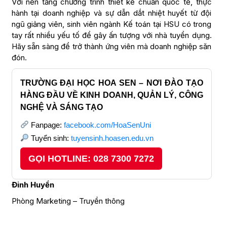
Với nền tảng chương trình thiết kế chuẩn quốc tế, thực
hành tại doanh nghiệp và sự dẫn dắt nhiệt huyết từ đội
ngũ giảng viên, sinh viên ngành Kế toán tại HSU có trong
tay rất nhiều yếu tố để gây ấn tượng với nhà tuyển dụng.
Hãy sẵn sàng để trở thành ứng viên mà doanh nghiệp săn
đón.
TRƯỜNG ĐẠI HỌC HOA SEN – NƠI ĐÀO TẠO
HÀNG ĐẦU VỀ KINH DOANH, QUẢN LÝ, CÔNG
NGHỆ VÀ SÁNG TẠO
Fanpage:
facebook.com/HoaSenUni
Tuyển sinh:
tuyensinh.hoasen.edu.vn
GỌI HOTLINE: 028 7300 7272
Đinh Huyền
Phòng Marketing – Truyền thông