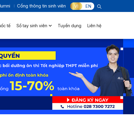
lumni
Cổng thông tin sinh viên
VI
EN
uốc tế
Sổ tay sinh viên
Tuyển dụng
Liên hệ