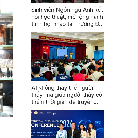
Sinh viên Ngôn ngữ Anh kết
nối học thuật, mở rộng hành
trình hội nhập tại Trường Đại
học Quốc gia Malaysia
AI không thay thế người
thầy, mà giúp người thầy có
thêm thời gian để truyền
cảm hứng