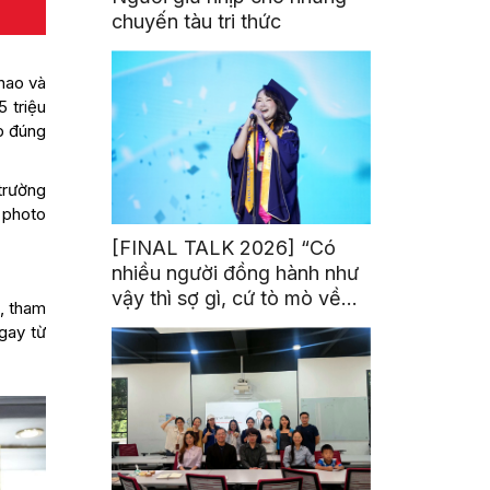
chuyến tàu tri thức
thao và
5 triệu
ệp đúng
trường
 photo
[FINAL TALK 2026] “Có
nhiều người đồng hành như
vậy thì sợ gì, cứ tò mò về
n, tham
thế giới thôi”
ngay từ