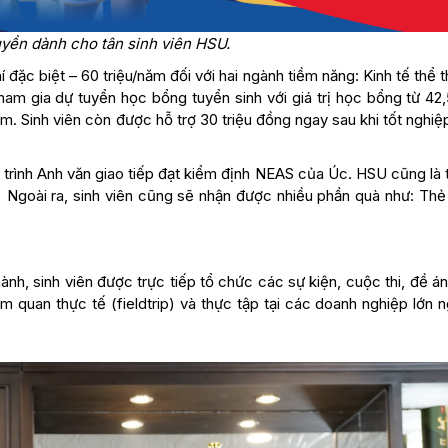
yền dành cho tân sinh viên HSU.
ặc biệt – 60 triệu/năm đối với hai ngành tiềm năng: Kinh tế thể 
ham gia dự tuyển học bổng tuyển sinh với giá trị học bổng từ 42,
kèm. Sinh viên còn được hỗ trợ 30 triệu đồng ngay sau khi tốt nghi
 trình Anh văn giao tiếp đạt kiểm định NEAS của Úc. HSU cũng là 
. Ngoài ra, sinh viên cũng sẽ nhận được nhiều phần quà như: Thẻ
h, sinh viên được trực tiếp tổ chức các sự kiện, cuộc thi, đề á
m quan thực tế (fieldtrip) và thực tập tại các doanh nghiệp lớn 