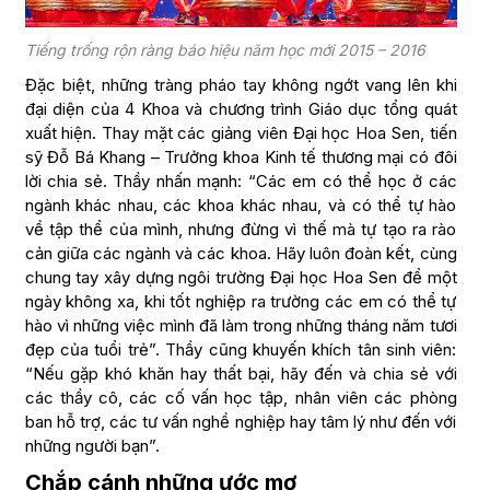
Tiếng trống rộn ràng báo hiệu năm học mới 2015 – 2016
Đặc biệt, những tràng pháo tay không ngớt vang lên khi
đại diện của 4 Khoa và chương trình Giáo dục tổng quát
xuất hiện. Thay mặt các giảng viên Đại học Hoa Sen, tiến
sỹ Đỗ Bá Khang – Trưởng khoa Kinh tế thương mại có đôi
lời chia sẻ. Thầy nhấn mạnh: “Các em có thể học ở các
ngành khác nhau, các khoa khác nhau, và có thể tự hào
về tập thể của mình, nhưng đừng vì thế mà tự tạo ra rào
cản giữa các ngành và các khoa. Hãy luôn đoàn kết, cùng
chung tay xây dựng ngôi trường Đại học Hoa Sen để một
ngày không xa, khi tốt nghiệp ra trường các em có thể tự
hào vì những việc mình đã làm trong những tháng năm tươi
đẹp của tuổi trẻ”. Thầy cũng khuyến khích tân sinh viên:
“Nếu gặp khó khăn hay thất bại, hãy đến và chia sẻ với
các thầy cô, các cố vấn học tập, nhân viên các phòng
ban hỗ trợ, các tư vấn nghề nghiệp hay tâm lý như đến với
những người bạn”.
Chắp cánh những ước mơ