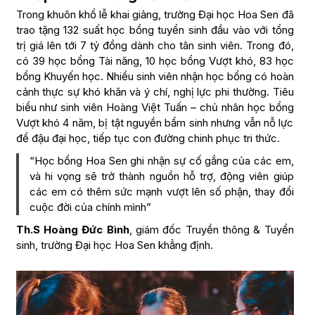
Trong khuôn khổ lễ khai giảng, trường Đại học Hoa Sen đã
trao tặng 132 suất học bổng tuyển sinh đầu vào với tổng
trị giá lên tới 7 tỷ đồng dành cho tân sinh viên. Trong đó,
có 39 học bổng Tài năng, 10 học bổng Vượt khó, 83 học
bổng Khuyến học. Nhiều sinh viên nhận học bổng có hoàn
cảnh thực sự khó khăn và ý chí, nghị lực phi thường. Tiêu
biểu như sinh viên Hoàng Việt Tuấn – chủ nhân học bổng
Vượt khó 4 năm, bị tật nguyền bẩm sinh nhưng vẫn nỗ lực
để đậu đại học, tiếp tục con đường chinh phục tri thức.
“Học bổng Hoa Sen ghi nhận sự cố gắng của các em,
và hi vọng sẽ trở thành nguồn hỗ trợ, động viên giúp
các em có thêm sức mạnh vượt lên số phận, thay đổi
cuộc đời của chính mình”
Th.S Hoàng Đức Bình
, giám đốc Truyền thông & Tuyển
sinh, trường Đại học Hoa Sen khẳng định.