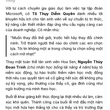
thống
Với tư cách chuyên gia giáo dục làm việc tại tập đoàn
Microsoft, cô
Tô Thụy Diễm Quyên
dành nhiều lời
khuyên hữu ích cho tân sinh viên về sự chuẩn bị tri thức,
kỹ năng cần thiết nhằm đáp ứng nhu cầu ngày càng cao
của doanh nghiệp. Cô nhắn nhủ:
“Muốn thay đổi thế giới, trước hết hãy thay đổi chính
mình. Trở thành người thế nào do chính các em chọn
lựa. Tôi tin không một ai trong chúng ta chọn sống một
cách mờ nhạt!”
Thay mặt toàn thể tân sinh viên Hoa Sen,
Nguyễn Thùy
Đoan Trinh
(chủ nhân học bổng tài năng 4 năm)
bày tỏ
niềm xúc động, tự hào trước thềm năm học mới; đồng
thời nêu cao quyết tâm sẽ cố gắng hết sức để không phụ
sự kỳ vọng, yêu thương của thầy cô, gia đình cũng như
ngôi trường mà mình theo học.
Buổi lễ khai giảng kết thúc đọng lại thật nhiều dư âm, cảm
xúc khó quên. Thành công của buổi lễ mở đầu một năm
học mới hứa hẹn thắng lợi cho cả thầy và trò trường Đại