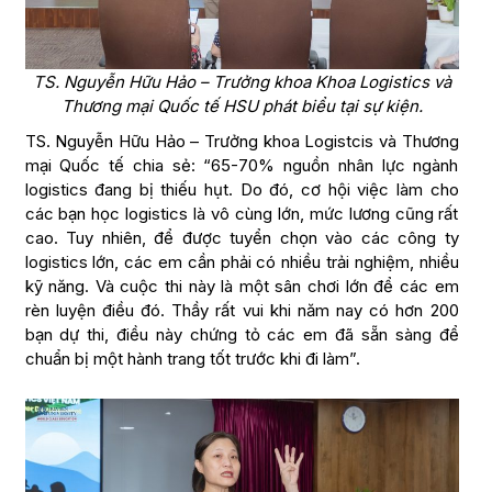
TS. Nguyễn Hữu Hảo – Trưởng khoa Khoa Logistics và
Thương mại Quốc tế HSU phát biểu tại sự kiện.
TS. Nguyễn Hữu Hảo – Trưởng khoa Logistcis và Thương
mại Quốc tế chia sẻ: “65-70% nguồn nhân lực ngành
logistics đang bị thiếu hụt. Do đó, cơ hội việc làm cho
các bạn học logistics là vô cùng lớn, mức lương cũng rất
cao. Tuy nhiên, để được tuyển chọn vào các công ty
logistics lớn, các em cần phải có nhiều trải nghiệm, nhiều
kỹ năng. Và cuộc thi này là một sân chơi lớn để các em
rèn luyện điều đó. Thầy rất vui khi năm nay có hơn 200
bạn dự thi, điều này chứng tỏ các em đã sẵn sàng để
chuẩn bị một hành trang tốt trước khi đi làm”.