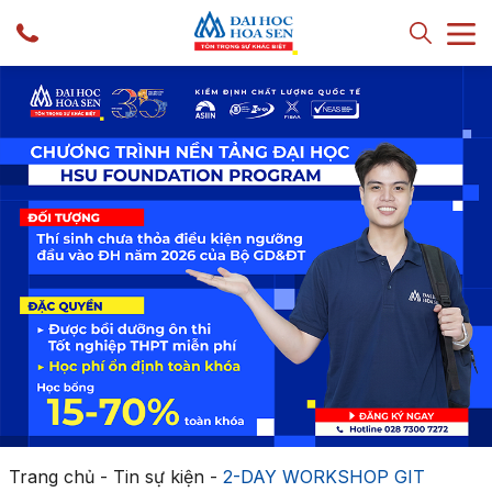
Trang chủ
-
Tin sự kiện
-
2-DAY WORKSHOP GIT