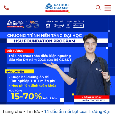
Trang chủ
-
Tin tức
-
14 dấu ấn nổi bật của Trường Đại