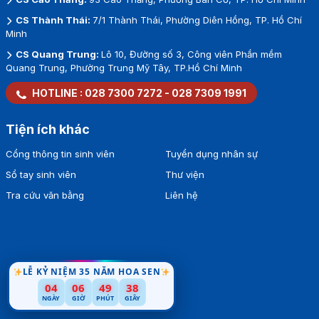
CS Thành Thái:
7/1 Thành Thái, Phường Diên Hồng, TP. Hồ Chí
Minh
CS Quang Trung:
Lô 10, Đường số 3, Công viên Phần mềm
Quang Trung, Phường Trung Mỹ Tây, TP.Hồ Chí Minh
HOTLINE :
028 7300 7272
-
028 7309 1991
Tiện ích khác
Cổng thông tin sinh viên
Tuyển dụng nhân sự
Sổ tay sinh viên
Thư viện
Tra cứu văn bằng
Liên hệ
LỄ KỶ NIỆM 35 NĂM HOA SEN
04
06
49
37
NGÀY
GIỜ
PHÚT
GIÂY