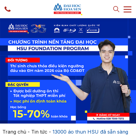
Trang chủ
-
Tin tức
-
13000 áo thun HSU đã sẵn sàng