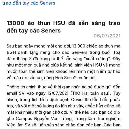
trao đến tay các Seners
13000 áo thun HSU đã sẵn sàng trao
đến tay các Seners
06/07/2021
Sau bao ngày mong mỏi chờ đợi, 13.000 chiếc áo thun mà
BGH dành tặng riêng cho các Sen-ers trong buổi Toạ
đàm tháng 3 đã trong tư thế sẵn sàng “xuất xưởng”. Đây
như một món quà nhỏ giúp kết nối sinh viên HSU và mong
muốn toàn thể sinh viên khoác lên mình một niềm tự hào
về màu cờ sắc áo, cùng Hoa Sen đi muôn nơi.
Thông tin chính thức về thời gian nhận áo sẽ được gửi đến
email SV vào ngày 12/07/2021 (Thứ Hai tuần sau). Tuy
nhiên, trong tình hình dịch bệnh Covid-19 diễn biến phức
tạp, và với một số lượng áo lớn như vậy, chắc hẳn cũng sẽ
mất khá nhiều thời gian chờ đợi. Vì thế nếu các bạn có dịp
ghé Campus Nguyễn Văn Tráng, Trung tâm Trải nghiệm
Việc làm SV sẽ luôn sẵn sàng chào đón các bạn. Các bạn