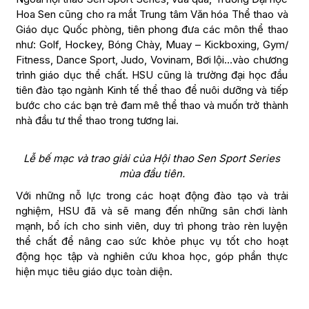
Hoa Sen cũng cho ra mắt Trung tâm Văn hóa Thể thao và
Giáo dục Quốc phòng, tiên phong đưa các môn thể thao
như: Golf, Hockey, Bóng Chày, Muay – Kickboxing, Gym/
Fitness, Dance Sport, Judo, Vovinam, Bơi lội…vào chương
trình giáo dục thể chất. HSU cũng là trường đại học đầu
tiên đào tạo ngành Kinh tế thể thao để nuôi dưỡng và tiếp
bước cho các bạn trẻ đam mê thể thao và muốn trở thành
nhà đầu tư thể thao trong tương lai.
Lễ bế mạc và trao giải của Hội thao Sen Sport Series
mùa đầu tiên.
Với những nỗ lực trong các hoạt động đào tạo và trải
nghiệm, HSU đã và sẽ mang đến những sân chơi lành
mạnh, bổ ích cho sinh viên, duy trì phong trào rèn luyện
thể chất để nâng cao sức khỏe phục vụ tốt cho hoạt
động học tập và nghiên cứu khoa học, góp phần thực
hiện mục tiêu giáo dục toàn diện.