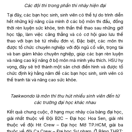
Các đội thi trong phần thi nhảy hiện đại
Tại đây, các bạn học sinh, sinh viên có thể tự do trình diễn
hết những kỹ năng của mình ở các bộ môn thi đấu, đồng
thời rèn luyện sức khỏe, tinh thần thể thao sau những giờ
học tập, làm việc căng thẳng và có cơ hội giao lưu thể
thao với bạn bè từ nhiều đơn vị. Đặc biệt, các môn thi
được tổ chức chuyên nghiệp với đội ngũ cố vấn, trọng tài
và ban giám khảo chuyên nghiệp, giúp các bạn rèn luyện
và nâng cao kỹ năng ở bộ môn mà mình yêu thích. HSU hy
vọng, đây sẽ trở thành một sân chơi điển hình và được tổ
chức định kỳ hằng năm để các bạn học sinh, sinh viên có
thể tranh tài và nâng cao sức khỏe.
Taekwondo là môn thi thu hút nhiều sinh viên đến từ
các trường đại học khác nhau
Kết quả chung cuộc, ở hạng mục nhảy của bảng đại học,
giải nhất thuộc về Đội B2C – Đại học Hoa Sen, giải nhì
thuộc về đội Hit Crew – Đại học Mở TP.HCM, giải ba
thuộc về đội Ca Crew – Đại học Sư phạm. Ở Bảng THPT: