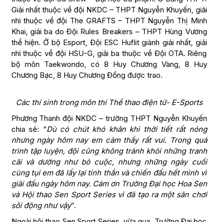
Giải nhất thuộc về đội NKDC – THPT Nguyễn Khuyến, giải
nhì thuộc về đội The GRAFTS – THPT Nguyễn Thị Minh
Khai, giải ba do Đội Rules Breakers – THPT Hùng Vương
thể hiện. Ở bộ Esport, Đội ESC Huflit giành giải nhất, giải
nhì thuộc về đội HSU-G, giải ba thuộc về Đội OTA. Riêng
bộ môn Taekwondo, có 8 Huy Chương Vàng, 8 Huy
Chương Bạc, 8 Huy Chương Đồng được trao.
Các thí sinh trong môn thi Thể thao điện tử- E-Sports
Phương Thanh đội NKDC – trường THPT Nguyễn Khuyến
chia sẻ: “
Dù có chút khó khăn khi thời tiết rất nóng
nhưng ngày hôm nay em cảm thấy rất vui. Trong quá
trình tập luyện, đội cũng không tránh khỏi những tranh
cãi và dường như bỏ cuộc, nhưng những ngày cuối
cùng tụi em đã lấy lại tinh thần và chiến đấu hết mình vì
giải đấu ngày hôm nay. Cám ơn Trường Đại học Hoa Sen
và Hội thao Sen Sport Series vì đã tạo ra một sân chơi
sôi động như vậy
”.
Ngoài hội thao Sen Sport Series, vừa qua, Trường Đại học