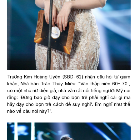
Trương Kim Hoàng Uyên (SBD: 62) nhận câu hỏi từ giám
khảo, Nhà báo Trác Thúy Miêu: “Vào thập niên 60- 70 ,
có một nhà nữ diễn giả, nhà văn rất nổi tiếng người Mỹ nói
rằng: ‘Đừng bao giờ dạy cho bọn trẻ phải nghĩ cái gì mà
hãy dạy cho bọn trẻ cách để suy nghĩ’. Em nghĩ như thế
nào về câu nói này?”.