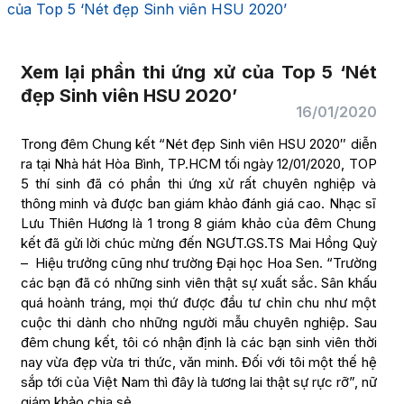
của Top 5 ‘Nét đẹp Sinh viên HSU 2020’
Xem lại phần thi ứng xử của Top 5 ‘Nét
đẹp Sinh viên HSU 2020’
16/01/2020
Trong đêm Chung kết “Nét đẹp Sinh viên HSU 2020″ diễn
ra tại Nhà hát Hòa Bình, TP.HCM tối ngày 12/01/2020, TOP
5 thí sinh đã có phần thi ứng xử rất chuyên nghiệp và
thông minh và được ban giám khảo đánh giá cao. Nhạc sĩ
Lưu Thiên Hương là 1 trong 8 giám khảo của đêm Chung
kết đã gửi lời chúc mừng đến NGƯT.GS.TS Mai Hồng Quỳ
– Hiệu trưởng cũng như trường Đại học Hoa Sen. “Trường
các bạn đã có những sinh viên thật sự xuất sắc. Sân khấu
quá hoành tráng, mọi thứ được đầu tư chỉn chu như một
cuộc thi dành cho những người mẫu chuyên nghiệp. Sau
đêm chung kết, tôi có nhận định là các bạn sinh viên thời
nay vừa đẹp vừa tri thức, văn minh. Đối với tôi một thế hệ
sắp tới của Việt Nam thì đây là tương lai thật sự rực rỡ”, nữ
giám khảo chia sẻ.