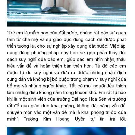
‘Trẻ em là mầm non của đất nước, chúng rất cần sự quan
tâm từ cha mẹ và sự giáo dục đúng cách để được phát
triển tương lai, cho sự nghiệp xây dựng đât nước. Việc áp
dụng đúng phương pháp dạy học sẽ góp phần thay đổi
cách suy nghĩ của các em, giúp các em nhìn nhận, thấu
hiểu vấn đề và hoàn thiện bản thân hơn. Từ đó các em
được tự do suy nghĩ và đưa ra được những nhận định
đúng đắn và không bị bó buộc trong phạm vi suy nghĩ của
bố mẹ và những người khác. Tất cả mọi người đều thích
làm những điều không nằm trong khuôn khổ. Em rất tự hào
khi là một sinh viên của trường Đại học Hoa Sen vì trường
rất đề cao giáo dục khai phóng, không đặt nặng vấn đề
chuyên môn vào một vấn đề mà là khai phóng trí óc của
mình’, Trương Kim Hoàng Uyên tự tin trả lời.