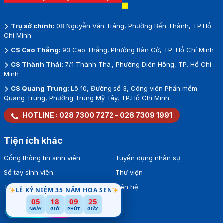
Trụ sở chính:
08 Nguyễn Văn Tráng, Phường Bến Thành, TP.Hồ
Chí Minh
CS Cao Thắng:
93 Cao Thắng, Phường Bàn Cờ, TP. Hồ Chí Minh
CS Thành Thái:
7/1 Thành Thái, Phường Diên Hồng, TP. Hồ Chí
Minh
CS Quang Trung:
Lô 10, Đường số 3, Công viên Phần mềm
Quang Trung, Phường Trung Mỹ Tây, TP.Hồ Chí Minh
HOTLINE :
028 7300 7272
-
028 7309 1991
Tiện ích khác
Cổng thông tin sinh viên
Tuyển dụng nhân sự
Sổ tay sinh viên
Thư viện
Tra cứu văn bằng
Liên hệ
LỄ KỶ NIỆM 35 NĂM HOA SEN
05
18
09
22
NGÀY
GIỜ
PHÚT
GIÂY