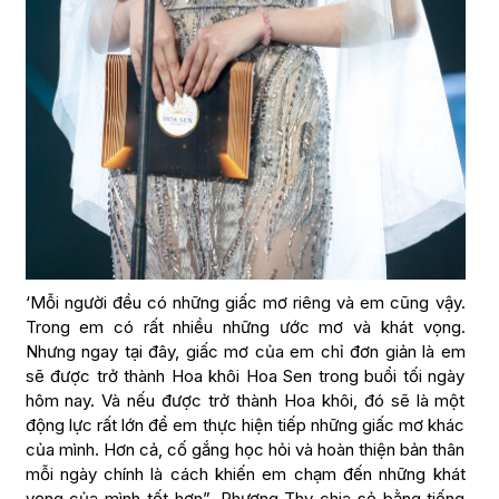
‘Mỗi người đều có những giấc mơ riêng và em cũng vậy.
Trong em có rất nhiều những ước mơ và khát vọng.
Nhưng ngay tại đây, giấc mơ của em chỉ đơn giản là em
sẽ được trở thành Hoa khôi Hoa Sen trong buổi tối ngày
hôm nay. Và nếu được trở thành Hoa khôi, đó sẽ là một
động lực rất lớn để em thực hiện tiếp những giấc mơ khác
của mình. Hơn cả, cố gắng học hỏi và hoàn thiện bản thân
mỗi ngày chính là cách khiến em chạm đến những khát
vọng của mình tốt hơn”, Phương Thy chia sẻ bằng tiếng