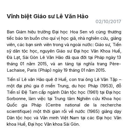
Vĩnh biệt Giáo sư Lê Văn Hảo
02/10/2017
Ban Giám hiệu trường Đại học Hoa Sen vô cùng thương
tiếc báo tin buồn cho quí vị học giả, nhà nghiên cứu, giảng
viên, các bạn sinh viên trong và ngoài nước: Giáo sư, Tiến
sỹ dân tộc học, nguyên Giáo sư Đại học Văn Khoa Huế,
Đà Lạt, Sài Gòn Lê Văn Hảo đã qua đời tại Pháp ngày 13
tháng 01 năm 2015, và an táng tại nghĩa trang Père-
Lachaise, Paris (Pháp) ngày 19 tháng 01 năm 2015.
Tiến sĩ Lê văn Hảo quê ở Huế, con trai ông Lê Văn Tập –
một đại phú gia ở miền Trung, du học Pháp (1953), đỗ
Tiến sĩ Đệ Tam cấp ngành Dân tộc học (1961) tại Đại học
Sorbonne, làm việc tại Trung tâm Nghiên cứu Khoa học
Quốc gia Pháp (Centre national de la recherche
scientifique) một thời gian rồi về nước (1965) giảng dạy
Dân tộc học và Văn minh Việt Nam tại các Đại học Văn
khoa Huế, Đại học Văn khoa Sài Gòn.