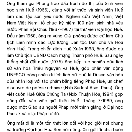
Ông tham gia Phong trào đấu tranh đô thị của Sinh viên
học sinh Huế (1966), cùng với trí thức và sinh viên Huế
làm các tập san yêu nước Nghiên cứu Việt Nam, Việt
Nam Việt Nam, tổ chức kỷ niệm 100 năm sinh nhà yêu
nước Phan Bội Châu (1867-1967) tại thư viên Đại học Huế.
Đầu năm 1968, ông ra vùng Giải phóng được cử làm Chủ
tịch Liên minh các Lực lượng Dân tộc Dân chủ và Hòa
bình Huế. Trong chiến dịch Huế Xuân 1968, ông được cử
làm Chủ tịch UBND Cách mạng Thành phố Huế. Sau ngày
thống nhất đất nước (1975) ông tiếp tục nghiên cứu lịch
sử văn hóa Triều Nguyễn và Huế, góp phần vận động
UNESCO công nhân di tích lịch sử Huế là Di sản văn hóa
của nhân loại với tác phẩm bằng tiếng Pháp Hué, un chef
d’oeuvre de poésie urbaine (Nxb Sudest Asie, Paris). Ông
viết cuốn Huế Giữa Chúng Ta (Nxb Thuận Hóa, 1984) góp
công đầu vào việc giới thiệu Huế. Tháng 7-1989, ông
được một Giáo sư người Pháp mời thỉnh giáng ở Đại học
Paris 7 và ở lại Pháp từ đó.
Ông mất đi là một tổn thất lớn đối với học giới nói chung
và trường Đại học Hoa Sen nói riêng. Xin gởi lời chia buồn