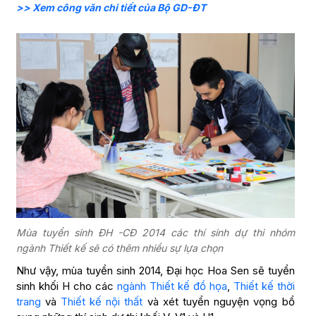
>> Xem công văn chi tiết của Bộ GD-ĐT
Mùa tuyển sinh ĐH -CĐ 2014 các thí sinh dự thi nhóm
ngành Thiết kế sẽ có thêm nhiều sự lựa chọn
Như vậy, mùa tuyển sinh 2014, Đại học Hoa Sen sẽ tuyển
sinh khối H cho các
ngành Thiết kế đồ họa
,
Thiết kế thời
trang
và
Thiết kế nội thất
và xét tuyển nguyện vọng bổ