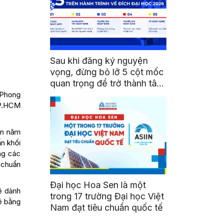
Sau khi đăng ký nguyện
vọng, đừng bỏ lỡ 5 cột mốc
quan trọng để trở thành tân
sinh viên HSU
 Phong
TP.HCM
ơn năm
ẩn khối
ng các
 chuẩn
Đại học Hoa Sen là một
ẽ dành
trong 17 trường Đại học Việt
ẽ bằng
Nam đạt tiêu chuẩn quốc tế