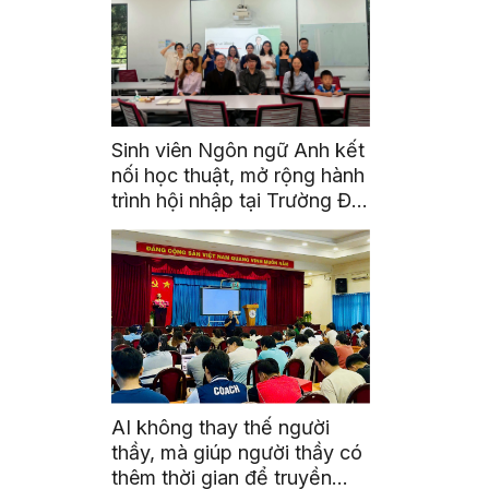
Sinh viên Ngôn ngữ Anh kết
nối học thuật, mở rộng hành
trình hội nhập tại Trường Đại
học Quốc gia Malaysia
AI không thay thế người
thầy, mà giúp người thầy có
thêm thời gian để truyền