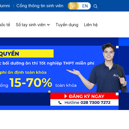
lumni
Cổng thông tin sinh viên
VI
EN
uốc tế
Sổ tay sinh viên
Tuyển dụng
Liên hệ