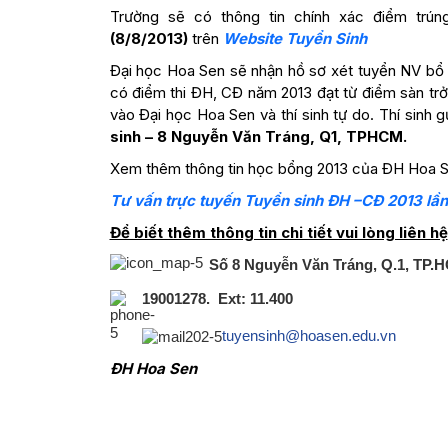
Trường sẽ có thông tin chính xác điểm trú
(8/8/2013)
trên
Website Tuyển Sinh
Đại học Hoa Sen sẽ nhận hồ sơ xét tuyển NV bổ s
có điểm thi ĐH, CĐ năm 2013 đạt từ điểm sàn trở
vào Đại học Hoa Sen và thí sinh tự do. Thí sinh g
sinh – 8 Nguyễn Văn Tráng, Q1, TPHCM.
Xem thêm thông tin học bổng 2013 của ĐH Hoa 
Tư vấn trực tuyến Tuyển sinh ĐH –CĐ 2013 lần 
Để biết thêm thông tin chi tiết vui lòng liên hệ
S
ố 8 Nguyễn Văn Tráng, Q.1, TP.
19001278.
Ext: 11.400
tuyensinh@hoasen.edu.vn
ĐH Hoa Sen