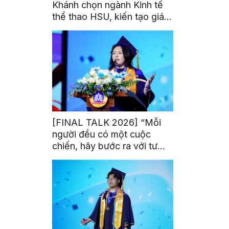
Khánh chọn ngành Kinh tế
thể thao HSU, kiến tạo giá
trị từ đam mê thể thao
[FINAL TALK 2026] “Mỗi
người đều có một cuộc
chiến, hãy bước ra với tư
thế của người chiến thắng”