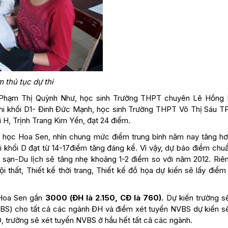
 thủ tục dự thi
D1- Phạm Thị Quỳnh Như, học sinh Trường THPT chuyên Lê Hồng
 thi khối D1- Đinh Đức Mạnh, học sinh Trường THPT Võ Thị Sáu 
i H, Trịnh Trang Kim Yến, đạt 24 điểm.
i học Hoa Sen, nhìn chung mức điểm trung bình năm nay tăng h
hi khối D đạt từ 14-17điểm tăng đáng kể. Vì vậy, dự báo điểm chu
 sạn-Du lịch sẽ tăng nhẹ khoảng 1-2 điểm so với năm 2012. Riê
thất, Thiết kế thời trang, Thiết kế đồ họa dự kiến sẽ lấy điểm
 Hoa Sen gần
3000 (ĐH là 2.150, CĐ là 760).
Dự kiến trường s
BS) cho tất cả các ngành ĐH và điểm xét tuyển NVBS dự kiến s
, trường sẽ xét tuyển NVBS ở hầu hết tất cả các ngành.