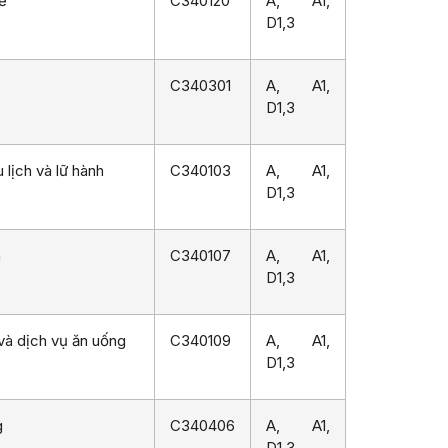
ế
C340120
A, A1,
D1,3
C340301
A, A1,
D1,3
 lịch và lữ hành
C340103
A, A1,
D1,3
n
C340107
A, A1,
D1,3
 và dịch vụ ăn uống
C340109
A, A1,
D1,3
g
C340406
A, A1,
D1,3