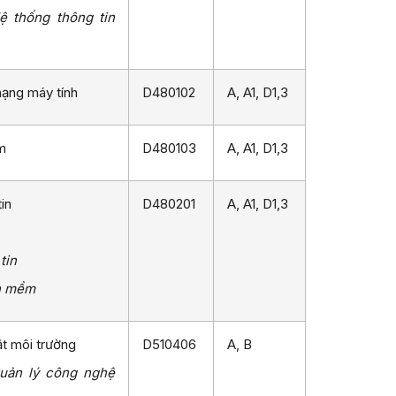
 thống thông tin
ạng máy tính
D480102
A, A1, D1,3
m
D480103
A, A1, D1,3
in
D480201
A, A1, D1,3
tin
n mềm
t môi trường
D510406
A, B
uản lý công nghệ