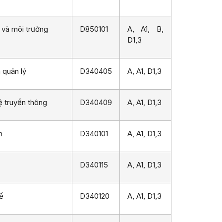
 và môi trường
D850101
A, A1, B,
D1,3
 quản lý
D340405
A, A1, D1,3
ệ truyền thông
D340409
A, A1, D1,3
h
D340101
A, A1, D1,3
D340115
A, A1, D1,3
ế
D340120
A, A1, D1,3