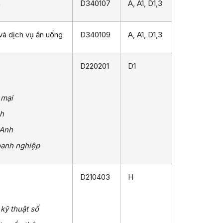
n
D340107
A, A1, D1,3
 và dịch vụ ăn uống
D340109
A, A1, D1,3
D220201
D1
 mại
ch
 Anh
oanh nghiệp
D210403
H
 kỹ thuật số