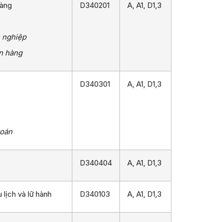
hàng
D340201
A, A1, D1,3
h nghiệp
n hàng
D340301
A, A1, D1,3
toán
D340404
A, A1, D1,3
 lịch và lữ hành
D340103
A, A1, D1,3