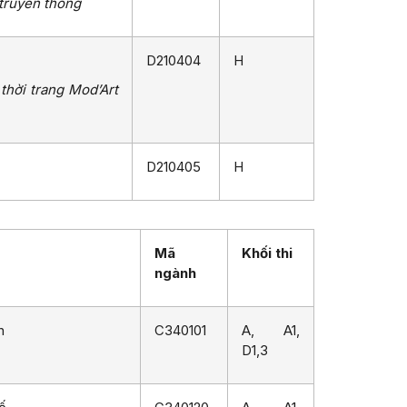
 truyền thông
D210404
H
 thời trang Mod’Art
D210405
H
Mã
Khối thi
ngành
h
C340101
A, A1,
D1,3