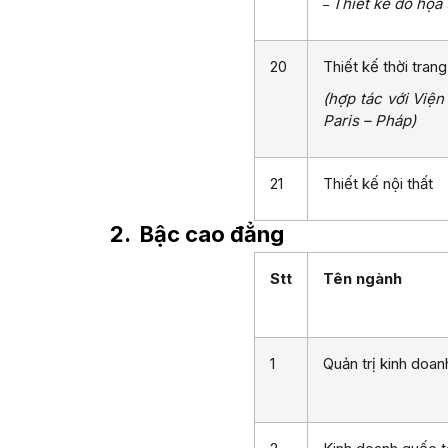
Thiết kế đồ họa
–
20
Thiết kế thời trang
(hợp tác với Viện
Paris – Pháp)
21
Thiết kế nội thất
2.
Bậc cao đẳng
Stt
Tên ngành
1
Quản trị kinh doan