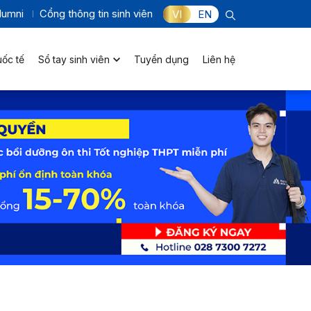
lumni
Cổng thông tin sinh viên
VI
EN
uốc tế
Sổ tay sinh viên
Tuyển dụng
Liên hệ