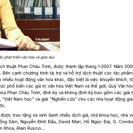
ệc phát triển văn hóa và giáo dục
ịch thuật Phan Châu Trinh, được thành lập tháng 1-2007. Năm 200
 Bên cạnh chương trình tài trợ và hỗ trợ dịch thuật các tác phẩm
 nhiều hoạt động văn hóa khác, đặc biệt là việc khuyến khích, t
ức phổ biến các giá trị văn hóa Việt Nam và thế giới. Quỹ Văn h
hóa Phan Châu Trinh, định kỳ và không định kỳ bao gồm các giải 
”, “Việt Nam học” và giải “Nghiên cứu” cho các nhà hoạt động giá
ớc.
ự được trao tặng và vinh danh nhiều dịch giả, nhà khoa học, nhà 
Hồng Sâm, Nguyễn Đình Đầu, David Marr, Hồ Ngọc Đại, G. Condo
 Khoa, Alain Ruscio…