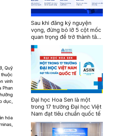
Sau khi đăng ký nguyện
vọng, đừng bỏ lỡ 5 cột mốc
quan trọng để trở thành tân
sinh viên HSU
8, Quỹ
 thuộc
ôn vinh
óa Phan
thưởng
Đại học Hoa Sen là một
o dục,
trong 17 trường Đại học Việt
Nam đạt tiêu chuẩn quốc tế
văn hóa
minas,