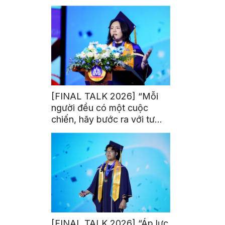
trị từ đam mê thể thao
[FINAL TALK 2026] “Mỗi
người đều có một cuộc
chiến, hãy bước ra với tư
thế của người chiến thắng”
[FINAL TALK 2026] “Áp lực