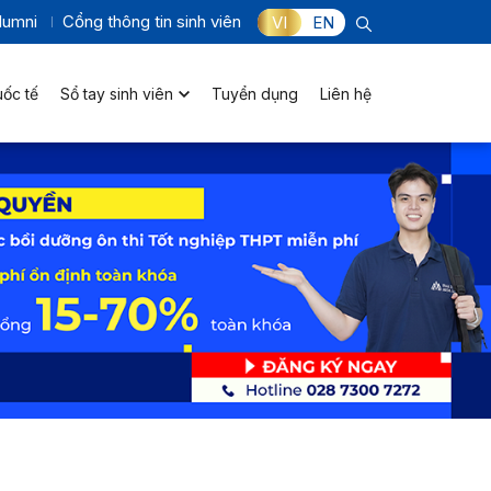
lumni
Cổng thông tin sinh viên
VI
EN
uốc tế
Sổ tay sinh viên
Tuyển dụng
Liên hệ