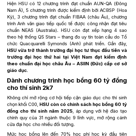
Hiện HSU có 12 chương trình đạt chuẩn AUN-QA (Đông
Nam Á), 5 chương trình được kiểm định bởi ACBSP (Hoa
Kỳ), 3 chương trình đạt chuẩn FIBAA (châu Âu), chương
trình Anh văn giao tiếp quốc tế được công nhận đạt tiêu
chuẩn NEAS (Australia). HSU còn đạt xếp hạng 4 sao
theo hệ thống QS Stars – thang đo uy tín toàn cầu do Tổ
chức Quacquarelli Symonds (Anh) phát triển. Gần đây,
HSU vừa trở thành trường đại học tư thục đầu tiên và
trường đại học thứ hai tại Việt Nam đạt kiểm định
theo chuẩn đại học châu Âu – ASIIN (Đức) cấp cơ sở
giáo dục
.
Dành chương trình học bổng 60 tỷ đồng
cho thí sinh 2k7
Không chỉ mở rộng cơ hội tiếp cận giáo dục cho thí sinh
chọn khối C00,
HSU còn có chính sách học bổng 60 tỷ
đồng cho thí sinh năm 2025
, áp dụng với hệ đào tạo
chính quy của 31 ngành thuộc 9 lĩnh vực, mở rộng cánh
cửa đại học cho nhiều đối tượng.
Mức học bổng lên đến 70% học phí học kỳ đầu tiên