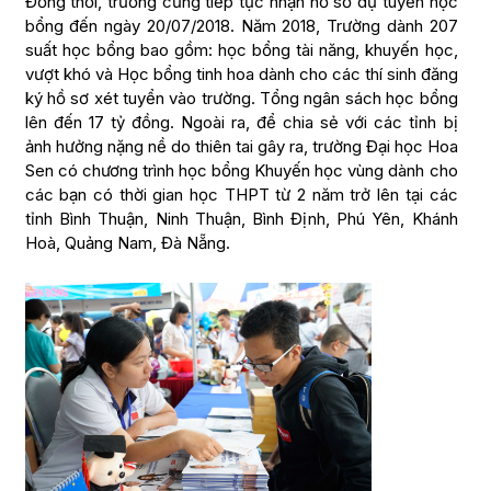
Đồng thời, trường cũng tiếp tục nhận hồ sơ dự tuyển học
bổng đến ngày 20/07/2018. Năm 2018, Trường dành 207
suất học bổng bao gồm: học bổng tài năng, khuyến học,
vượt khó và Học bổng tinh hoa dành cho các thí sinh đăng
ký hồ sơ xét tuyển vào trường. Tổng ngân sách học bổng
lên đến 17 tỷ đồng. Ngoài ra, để chia sẻ với các tỉnh bị
ảnh hưởng nặng nề do thiên tai gây ra, trường Đại học Hoa
Sen có chương trình học bổng Khuyến học vùng dành cho
các bạn có thời gian học THPT từ 2 năm trở lên tại các
tỉnh Bình Thuận, Ninh Thuận, Bình Định, Phú Yên, Khánh
Hoà, Quảng Nam, Đà Nẵng.