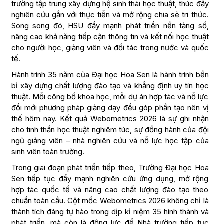
trường tập trung xây dựng hệ sinh thái học thuật, thúc đẩy
nghiên cứu gắn với thực tiễn và mở rộng chia sẻ tri thức.
Song song đó, HSU đẩy mạnh phát triển nền tảng số,
nâng cao khả năng tiếp cận thông tin và kết nối học thuật
cho người học, giảng viên và đối tác trong nước và quốc
tế.
Hành trình 35 năm của Đại học Hoa Sen là hành trình bền
bỉ xây dựng chất lượng đào tạo và khẳng định uy tín học
thuật. Mỗi công bố khoa học, mỗi dự án hợp tác và nỗ lực
đổi mới phương pháp giảng dạy đều góp phần tạo nên vị
thế hôm nay. Kết quả Webometrics 2026 là sự ghi nhận
cho tinh thần học thuật nghiêm túc, sự đồng hành của đội
ngũ giảng viên – nhà nghiên cứu và nỗ lực học tập của
sinh viên toàn trường.
Trong giai đoạn phát triển tiếp theo, Trường Đại học Hoa
Sen tiếp tục đẩy mạnh nghiên cứu ứng dụng, mở rộng
hợp tác quốc tế và nâng cao chất lượng đào tạo theo
chuẩn toàn cầu. Cột mốc Webometrics 2026 không chỉ là
thành tích đáng tự hào trong dịp kỉ niệm 35 hình thành và
phát triển, mà còn là động lực để Nhà trường tiếp tục