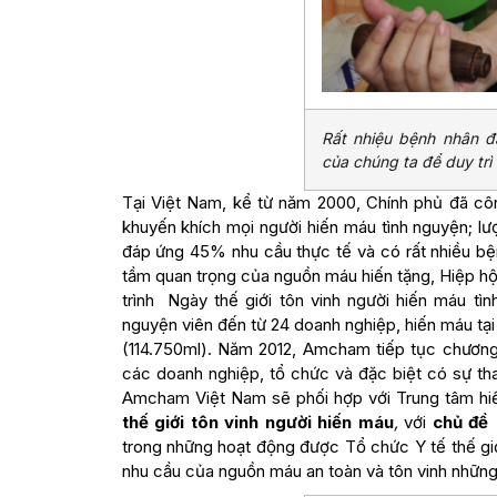
Rất nhiệu bệnh nhân đ
của chúng ta để duy trì
Tại Việt Nam, kể từ năm 2000, Chính phủ đã cô
khuyến khích mọi người hiến máu tình nguyện; lượ
đáp ứng 45% nhu cầu thực tế và có rất nhiều bệ
tầm quan trọng của nguồn máu hiến tặng, Hiệp h
trình Ngày thế giới tôn vinh người hiến máu tì
nguyện viên đến từ 24 doanh nghiệp, hiến máu t
(114.750ml). Năm 2012, Amcham tiếp tục chương 
các doanh nghiệp, tổ chức và đặc biệt có sự th
Amcham Việt Nam sẽ phối hợp với Trung tâm hi
thế giới tôn vinh người hiến máu
,
với
chủ đề
trong những hoạt động được Tổ chức Y tế thế gi
nhu cầu của nguồn máu an toàn và tôn vinh những