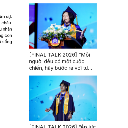
trị từ đam mê thể thao
âm sự:
g cháu.
áu nhân
ùng con
ự sống
[FINAL TALK 2026] “Mỗi
người đều có một cuộc
chiến, hãy bước ra với tư
thế của người chiến thắng”
[FINAL TALK 2026] “Áp lực