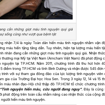
ang cần những giọt máu tình nguyện quý giá
 sự sống cũng như vượt qua bệnh tật
ng nhận 7/4 là ngày Toàn dân hiến máu tình nguyện nhằm vận đ
ng máu hiến tặng tăng dần. Tuy nhiên, hiện tại lượng máu hiến t
nh nhân đang cần những giọt máu tình nguyện quý giá. Nhận thứ
ội thương mại Mỹ tại Việt Nam (Amcham Việt Nam) đã phát động 
nh nguyện tại TP.HCM. Năm 2011, chương trình đã thu hút hơn 40
ại 5 điểm trong TP.HCM và tỉnh Bình Dương và nhận được 545 đơn 
trình với sự tham gia đông đảo của lực lượng tình nguyện viên 
am gia của Trường Đại học Hoa Sen. Trong 3 ngày 12, 14 và 15 th
ến máu nhân đạo-Hội chữ thập đỏ TP.HCM tổ chức chương trìn
“Tình nguyện hiến máu, cứu người đang nguy”
.
Đây là cũng 
ới phát động trên toàn cầu nhằm nâng cao nhận thức của cộng đ
 người hiến máu tình nguyện.