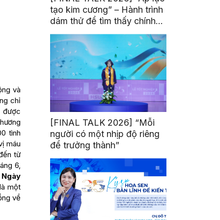
tạo kim cương” – Hành trình
dám thử để tìm thấy chính
mình
ộng và
ặng chỉ
c được
chương
[FINAL TALK 2026] “Mỗi
0 tình
người có một nhịp độ riêng
vị máu
để trưởng thành”
đến từ
áng 6,
h
Ngày
là một
ồng về