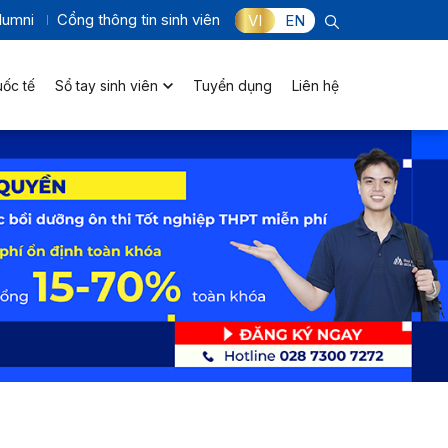
lumni
Cổng thông tin sinh viên
VI
EN
uốc tế
Sổ tay sinh viên
Tuyển dụng
Liên hệ