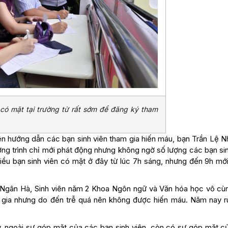
 có mặt tại trường từ rất sớm để đăng ký tham
n hướng dẫn các bạn sinh viên tham gia hiến máu, bạn Trần Lệ Nh
ơng trình chỉ mới phát động nhưng không ngờ số lượng các bạn si
hiều bạn sinh viên có mặt ở đây từ lúc 7h sáng, nhưng đến 9h mớ
ị Ngân Hà, Sinh viên năm 2 Khoa Ngôn ngữ và Văn hóa học vô cù
gia nhưng do đến trễ quá nên không được hiến máu. Năm nay rú
y, ngoài sự góp mặt của các bạn sinh viên, còn có sự góp mặt c