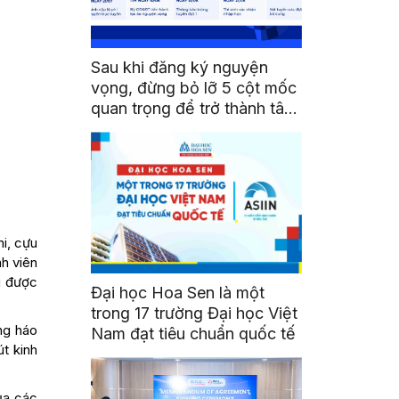
Sau khi đăng ký nguyện
vọng, đừng bỏ lỡ 5 cột mốc
quan trọng để trở thành tân
sinh viên HSU
i, cựu
nh viên
i được
Đại học Hoa Sen là một
trong 17 trường Đại học Việt
ng háo
Nam đạt tiêu chuẩn quốc tế
t kinh
ủa các