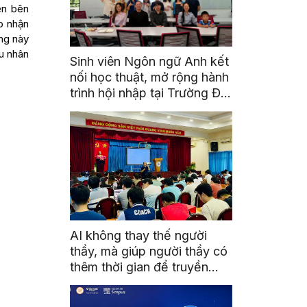
ện bên
o nhận
ng này
u nhân
Sinh viên Ngôn ngữ Anh kết
nối học thuật, mở rộng hành
trình hội nhập tại Trường Đại
học Quốc gia Malaysia
AI không thay thế người
thầy, mà giúp người thầy có
thêm thời gian để truyền
cảm hứng