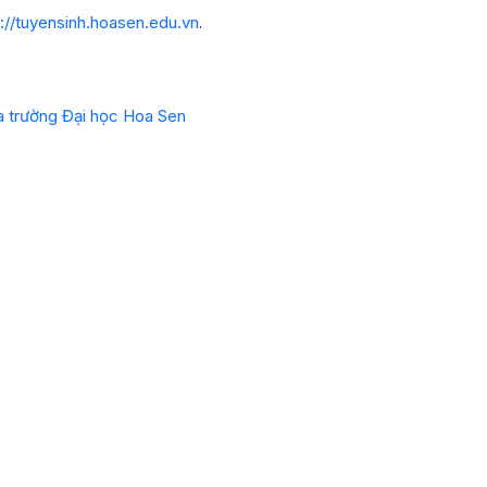
p://tuyensinh.hoasen.edu.vn
.
a trường Đại học Hoa Sen