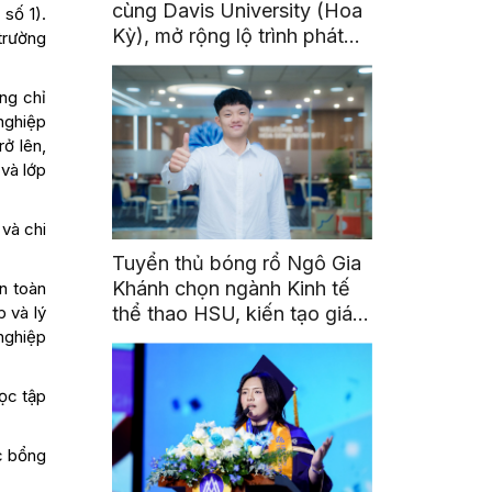
cùng Davis University (Hoa
số 1).
Kỳ), mở rộng lộ trình phát
trường
triển toàn cầu cho sinh viên
ng chỉ
nghiệp
rở lên,
 và lớp
 và chi
Tuyển thủ bóng rổ Ngô Gia
Khánh chọn ngành Kinh tế
n toàn
 và lý
thể thao HSU, kiến tạo giá
nghiệp
trị từ đam mê thể thao
học tập
ọc bổng