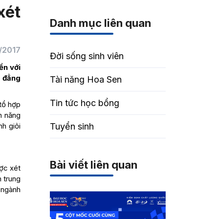
xét
Danh mục liên quan
/2017
Đời sống sinh viên
ển với
o đẳng
Tài năng Hoa Sen
Tin tức học bổng
tổ hợp
n năng
nh giỏi
Tuyển sinh
Bài viết liên quan
ược xét
m trung
 ngành