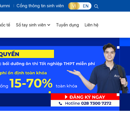
lumni
Cổng thông tin sinh viên
VI
EN
uốc tế
Sổ tay sinh viên
Tuyển dụng
Liên hệ