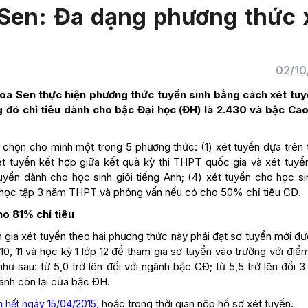
Sen: Đa dạng phương thức 
02/10
Hoa Sen thực hiện phương thức tuyển sinh bằng cách xét tuy
ng đó chỉ tiêu dành cho bậc Đại học (ĐH) là 2.430 và bậc Ca
ể chọn cho mình một trong 5 phương thức: (1) xét tuyển dựa trên 
t tuyển kết hợp giữa kết quả kỳ thi THPT quốc gia và xét tuyể
uyển dành cho học sinh giỏi tiếng Anh; (4) xét tuyển cho học si
ả học tập 3 năm THPT và phỏng vấn nếu có cho 50% chỉ tiêu CĐ.
o 81% chỉ tiêu
m gia xét tuyển theo hai phương thức này phải đạt sơ tuyển mới đ
0, 11 và học kỳ 1 lớp 12 để tham gia sơ tuyển vào trường với điể
 sau: từ 5,0 trở lên đối với ngành bậc CĐ; từ 5,5 trở lên đối 3
gành còn lại của bậc ĐH.
hoặc trong thời gian nộp hồ sơ xét tuyển.
 hết ngày 15/04/2015,