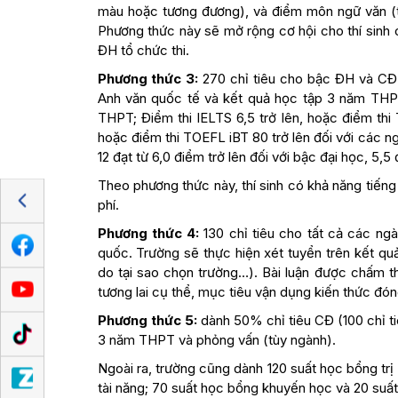
màu hoặc tương đương), và điểm môn ngữ văn (tr
Phương thức này sẽ mở rộng cơ hội cho thí sinh
ĐH tổ chức thi.
Phương thức 3:
270 chỉ tiêu cho bậc ĐH và CĐ 
Anh văn quốc tế và kết quả học tập 3 năm THPT.
THPT; Điểm thi IELTS 6,5 trở lên, hoặc điểm thi 
hoặc điểm thi TOEFL iBT 80 trở lên đối với các ng
12 đạt từ 6,0 điểm trở lên đối với bậc đại học, 5,5
Theo phương thức này, thí sinh có khả năng tiếng 
phí.
Phương thức 4:
130 chỉ tiêu cho tất cả các ng
quốc. Trường sẽ thực hiện xét tuyển trên kết qu
do tại sao chọn trường…). Bài luận được chấm th
tương lai cụ thể, mục tiêu vận dụng kiến thức đó
Phương thức 5:
dành 50% chỉ tiêu CĐ (100 chỉ ti
3 năm THPT và phỏng vấn (tùy ngành).
Ngoài ra, trường cũng dành 120 suất học bổng trị 
tài năng; 70 suất học bổng khuyến học và 20 suấ