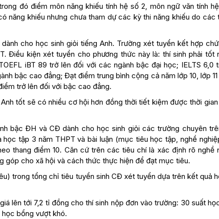
ong đó điểm môn năng khiếu tính hệ số 2, môn ngữ văn tính hệ 
 có năng khiếu nhưng chưa tham dự các kỳ thi năng khiếu do các 
dành cho học sinh giỏi tiếng Anh. Trường xét tuyển kết hợp chứ
 Điều kiện xét tuyển cho phương thức này là: thí sinh phải tốt 
TOEFL iBT 89 trở lên đối với các ngành bậc đại học; IELTS 6,0 t
ành bậc cao đẳng; Đạt điểm trung bình cộng cả năm lớp 10, lớp 11
 điểm trở lên đối với bậc cao đẳng.
Anh tốt sẽ có nhiều cơ hội hơn đồng thời tiết kiệm được thời gian
ành bậc ĐH và CĐ dành cho học sinh giỏi các trường chuyên trê
ả học tập 3 năm THPT và bài luận (mục tiêu học tập, nghề nghiệp
eo thang điểm 10. Căn cứ trên các tiêu chí là xác định rõ nghề 
ng góp cho xã hội và cách thức thực hiện để đạt mục tiêu.
êu) trong tổng chỉ tiêu tuyển sinh CĐ xét tuyển dựa trên kết quả 
giá lên tới 7,2 tỉ đồng cho thí sinh nộp đơn vào trường: 30 suất h
t học bổng vượt khó.