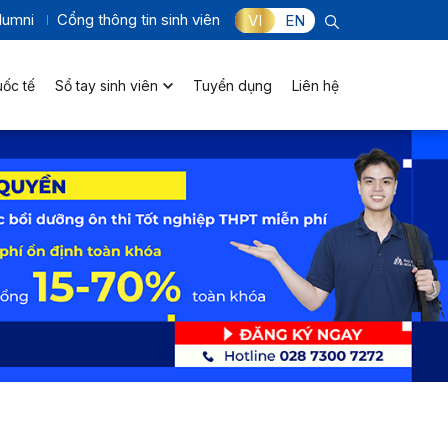
lumni
Cổng thông tin sinh viên
VI
EN
uốc tế
Sổ tay sinh viên
Tuyển dụng
Liên hệ