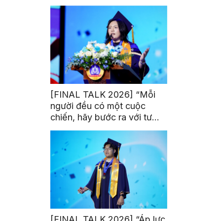
trị từ đam mê thể thao
[FINAL TALK 2026] “Mỗi
người đều có một cuộc
chiến, hãy bước ra với tư
thế của người chiến thắng”
[FINAL TALK 2026] “Áp lực