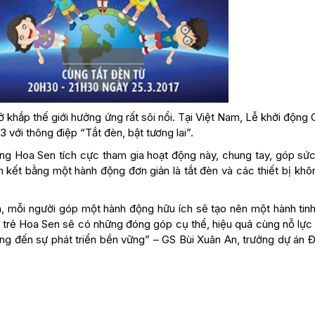
 khắp thế giới hưởng ứng rất sôi nổi. Tại Việt Nam, Lễ khởi động G
 với thông điệp “Tắt đèn, bật tương lai”.
g Hoa Sen tích cực tham gia hoạt động này, chung tay, góp sức
m kết bằng một hành động đơn giản là tắt đèn và các thiết bị khô
, mỗi người góp một hành động hữu ích sẽ tạo nên một hành tinh
uổi trẻ Hoa Sen sẽ có những đóng góp cụ thể, hiệu quả cùng nỗ lự
hướng đến sự phát triển bền vững” – GS Bùi Xuân An, trưởng dự án 