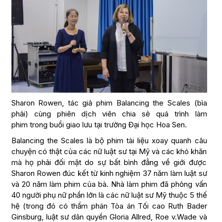
Sharon Rowen, tác giả phim Balancing the Scales (bìa
phải) cùng phiên dịch viên chia sẻ quá trình làm
phim trong buổi giao lưu tại trường Đại học Hoa Sen.
Balancing the Scales là bộ phim tài liệu xoay quanh câu
chuyện có thật của các nữ luật sư tại Mỹ và các khó khăn
mà họ phải đối mặt do sự bất bình đẳng về giới được
Sharon Rowen đúc kết từ kinh nghiệm 37 năm làm luật sư
và 20 năm làm phim của bà. Nhà làm phim đã phỏng vấn
40 người phụ nữ phần lớn là các nữ luật sư Mỹ thuộc 5 thế
hệ (trong đó có thẩm phán Tòa án Tối cao Ruth Bader
Ginsburg, luật sư dân quyền Gloria Allred, Roe v.Wade và