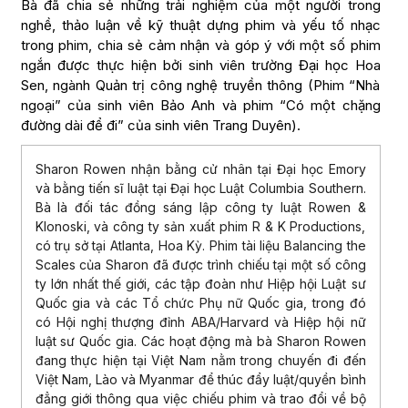
Bà đã chia sẻ những trải nghiệm của một người trong
nghề, thảo luận về kỹ thuật dựng phim và yếu tố nhạc
trong phim, chia sẻ cảm nhận và góp ý với một số phim
ngắn được thực hiện bởi sinh viên trường Đại học Hoa
Sen, ngành Quản trị công nghệ truyền thông (Phim “Nhà
ngoại” của sinh viên Bảo Anh và phim “Có một chặng
đường dài để đi” của sinh viên Trang Duyên).
Sharon Rowen nhận bằng cử nhân tại Đại học Emory
và bằng tiến sĩ luật tại Đại học Luật Columbia Southern.
Bà là đối tác đồng sáng lập công ty luật Rowen &
Klonoski, và công ty sản xuất phim R & K Productions,
có trụ sở tại Atlanta, Hoa Kỳ. Phim tài liệu Balancing the
Scales của Sharon đã được trình chiếu tại một số công
ty lớn nhất thế giới, các tập đoàn như Hiệp hội Luật sư
Quốc gia và các Tổ chức Phụ nữ Quốc gia, trong đó
có Hội nghị thượng đỉnh ABA/Harvard và Hiệp hội nữ
luật sư Quốc gia. Các hoạt động mà bà Sharon Rowen
đang thực hiện tại Việt Nam nằm trong chuyến đi đến
Việt Nam, Lào và Myanmar để thúc đẩy luật/quyền bình
đẳng giới thông qua việc chiếu phim và trao đổi về bộ