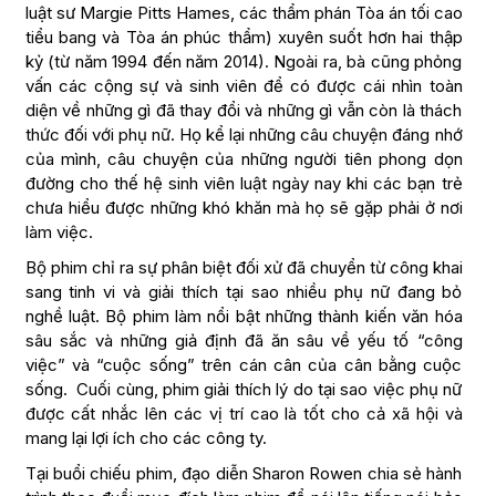
luật sư Margie Pitts Hames, các thẩm phán Tòa án tối cao
tiểu bang và Tòa án phúc thẩm) xuyên suốt hơn hai thập
kỷ (từ năm 1994 đến năm 2014). Ngoài ra, bà cũng phỏng
vấn các cộng sự và sinh viên để có được cái nhìn toàn
diện về những gì đã thay đổi và những gì vẫn còn là thách
thức đối với phụ nữ. Họ kể lại những câu chuyện đáng nhớ
của mình, câu chuyện của những người tiên phong dọn
đường cho thế hệ sinh viên luật ngày nay khi các bạn trẻ
chưa hiểu được những khó khăn mà họ sẽ gặp phải ở nơi
làm việc.
Bộ phim chỉ ra sự phân biệt đối xử đã chuyển từ công khai
sang tinh vi và giải thích tại sao nhiều phụ nữ đang bỏ
nghề luật. Bộ phim làm nổi bật những thành kiến văn hóa
sâu sắc và những giả định đã ăn sâu về yếu tố “công
việc” và “cuộc sống” trên cán cân của cân bằng cuộc
sống. Cuối cùng, phim giải thích lý do tại sao việc phụ nữ
được cất nhắc lên các vị trí cao là tốt cho cả xã hội và
mang lại lợi ích cho các công ty.
Tại buổi chiếu phim, đạo diễn Sharon Rowen chia sẻ hành