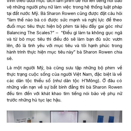
trình theo đuổi mục đích làm phim để nói lên tiếng nói bảo
vệ những người phụ nữ làm việc trong hệ thống luật pháp
tại đất nước Mỹ. Bà Sharon Rowen cũng được đặt câu hỏi
“làm thế nào bà có được sức mạnh và nghị lực để theo
đuổi mục tiêu thực hiện bộ phim tài liệu đầy gai góc như
Balancing The Scales?” – “Điểu gì làm ta không gục ngã
và từ bỏ mục tiêu thì điều đó sẽ làm bạn đủ sức vươn
lên, đó là tình yêu với mục tiêu và tôi hạnh phúc trong
hành trình thực hiện mục tiêu này” bà Sharon Rowen chia
sẻ.
Là một người Mỹ, bà cũng sưu tập những bộ phim về
thực trạng cuộc sống của người Việt Nam, đặc biệt là về
các dân tộc thiểu số (như dân tộc H’Mông). Ở đâu có
những vấn nạn về sự bất bình đẳng thì bà Sharon Rowen
đều tìm đến với khát khao tìm tiếng nói bảo vệ phụ nữ
trước những hủ tục lạc hậu.