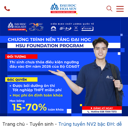
Trang chủ
-
Tuyển sinh
-
Trúng tuyển NV2 bậc ĐH: dễ