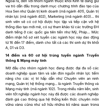
Ngoài ra, đến với nhóm ngành thuộc khối Kinh tế đang giữ
vai trò dẫn đầu trong danh mục chương trình đào tạo của
Hoa Sen như Quản trị kinh doanh (mã ngành 401), Quản trị
nhân lực (mã ngành 402), Marketing (mã ngành 403)… thì
sinh viên sẽ có cơ hội được học tập và tiếp cận với hệ
thống đào tạo mới mẻ, có sự tham khảo từ các trường ĐH
danh tiếng ở các quốc gia tiên tiến như Mỹ, Pháp… Mức
điểm nhận hồ sơ xét tuyển các ngành học này dao động
từ 16 đến 17 điểm, dành cho tất cả các thí sinh dự thi khối
A, D1 và D3.
14 điểm và 60 cơ hội trúng tuyển ngành Truyền
thông & Mạng máy tính
Mở đầu cho nhóm ngành học đang được đại đa số các
doanh nghiệp quan tâm và săn đón nguồn nhân lực tiềm
năng cho các vị trí hấp dẫn như Chuyên viên an ninh
mạng, Quản trị hệ thống mạng… là ngành Truyền thông và
Mạng máy tính (mã ngành 102). Trong nhiều năm liền, sinh
viên tốt nghiệp ngành học này đã được các doanh nghiệp
đánh giá cao thông qua hệ thống kiến thức chuyên môn
vững vàng cũng như sở hữu những kỹ năng quan trọng