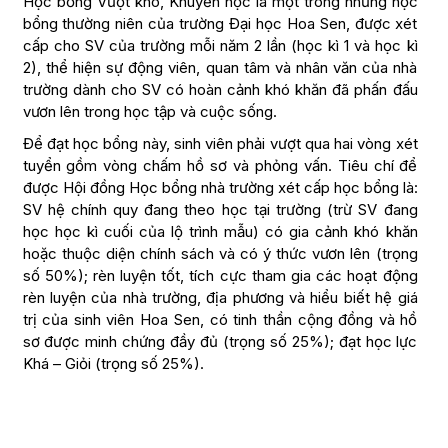
Học bổng Vượt khó, Khuyến học là một trong những học
bổng thường niên của trường Đại học Hoa Sen, được xét
cấp cho SV của trường mỗi năm 2 lần (học kì 1 và học kì
2), thể hiện sự động viên, quan tâm và nhân văn của nhà
trường dành cho SV có hoàn cảnh khó khăn đã phấn đấu
vươn lên trong học tập và cuộc sống.
Để đạt học bổng này, sinh viên phải vượt qua hai vòng xét
tuyển gồm vòng chấm hồ sơ và phỏng vấn. Tiêu chí để
được Hội đồng Học bổng nhà trường xét cấp học bổng là:
SV hệ chính quy đang theo học tại trường (trừ SV đang
học học kì cuối của lộ trình mẫu) có gia cảnh khó khăn
hoặc thuộc diện chính sách và có ý thức vươn lên (trọng
số 50%); rèn luyện tốt, tích cực tham gia các hoạt động
rèn luyện của nhà trường, địa phương và hiểu biết hệ giá
trị của sinh viên Hoa Sen, có tinh thần cộng đồng và hồ
sơ được minh chứng đầy đủ (trọng số 25%); đạt học lực
Khá – Giỏi (trọng số 25%).