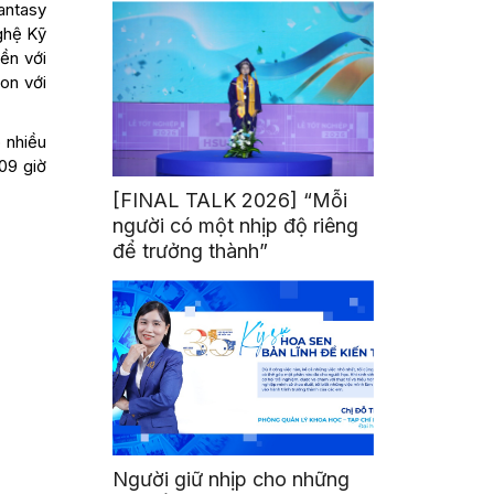
antasy
ghệ Kỹ
iền với
on với
o nhiều
 09 giờ
[FINAL TALK 2026] “Mỗi
người có một nhịp độ riêng
để trưởng thành”
Người giữ nhịp cho những