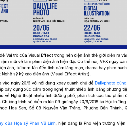
đề Vai trò của Visual Effect trong nền điện ảnh thế giới diễn ra v
i niệm mới về làm phim điện ảnh hiện đại. Có thể nói, VFX ngày cà
điện ảnh, từ bom tấn đến tình cảm lãng mạn, drama hay phim hành
Nghệ sỹ kỹ xảo điện ảnh (Visual Effect Artist).
 ra vào ngày 20/6 với nội dung xoay quanh chủ đề
Dailyphoto cùng
áp xây dựng xúc cảm trong nghệ thuật nhiếp ảnh bằng phương ti
iệu về Nghệ thuật nhiếp ảnh đường phố, phân tích các tác phẩm đ
hương trình sẽ diễn ra lúc 09 giờ ngày 20/6/2018 tại Hội trường
i học Hoa Sen, Số 08 Nguyễn Văn Tráng, Phường Bến Thành, Q
 bày của Họa sỹ Phan Vũ Linh
, hiện đang là Phó viện trưởng Viện