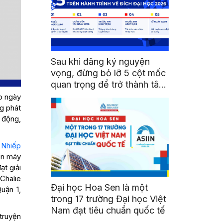
Sau khi đăng ký nguyện
vọng, đừng bỏ lỡ 5 cột mốc
quan trọng để trở thành tân
sinh viên HSU
ào ngày
ng phát
 động,
 Nhiếp
ện máy
ạt giải
 Chalie
Đại học Hoa Sen là một
uận 1,
trong 17 trường Đại học Việt
Nam đạt tiêu chuẩn quốc tế
 truyện