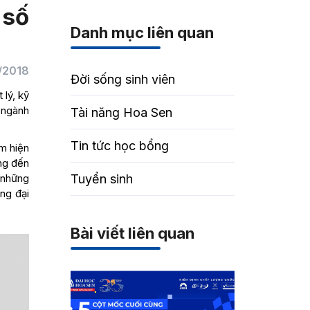
 số
Danh mục liên quan
/2018
Đời sống sinh viên
lý, kỹ
u ngành
Tài năng Hoa Sen
Tin tức học bổng
m hiện
ng đến
 những
Tuyển sinh
ng đại
Bài viết liên quan