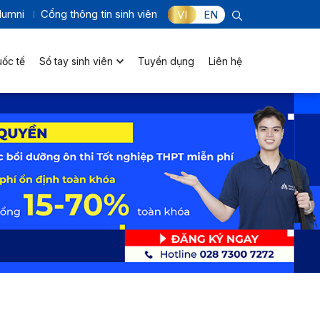
lumni
Cổng thông tin sinh viên
VI
EN
uốc tế
Sổ tay sinh viên
Tuyển dụng
Liên hệ