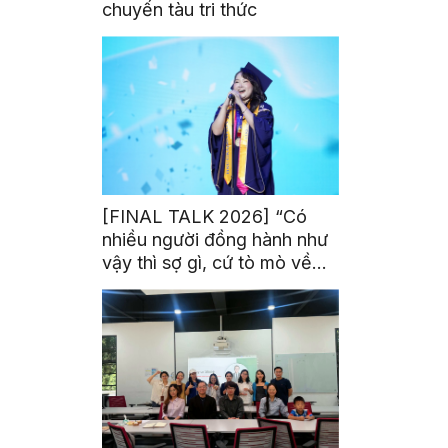
chuyến tàu tri thức
[FINAL TALK 2026] “Có
nhiều người đồng hành như
vậy thì sợ gì, cứ tò mò về
thế giới thôi”