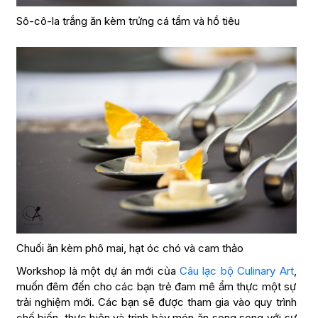
Sô-cô-la trắng ăn kèm trứng cá tầm và hồ tiêu
Chuối ăn kèm phô mai, hạt óc chó và cam thảo
Workshop là một dự án mới của
Câu lạc bộ Culinary Art
,
muốn đêm đến cho các bạn trẻ đam mê ẩm thực một sự
trải nghiệm mới. Các bạn sẽ được tham gia vào quy trình
chế biến, thực hiện và trình bày món ăn song song với sự