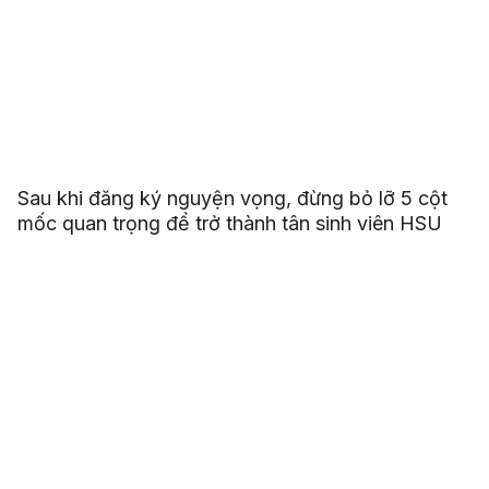
Sau khi đăng ký nguyện vọng, đừng bỏ lỡ 5 cột
mốc quan trọng để trở thành tân sinh viên HSU