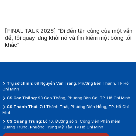
[FINAL TALK 2026] “Đi đến tận cùng của một vấn
đề, tôi quay lưng khỏi nó và tìm kiếm một bóng tối
khác”
Trụ sở chính:
08 Nguyễn Văn Tráng, Phường Bến Thành, TP.Hồ
Chí Minh
CS Cao Thắng:
93 Cao Thắng, Phường Bàn Cờ, TP. Hồ Chí Minh
CS Thành Thái:
7/1 Thành Thái, Phường Diên Hồng, TP. Hồ Chí
Minh
CS Quang Trung:
Lô 10, Đường số 3, Công viên Phần mềm
Quang Trung, Phường Trung Mỹ Tây, TP.Hồ Chí Minh