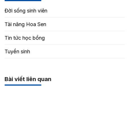
Đời sống sinh viên
Tài năng Hoa Sen
Tin tức học bổng
Tuyển sinh
Bài viết liên quan