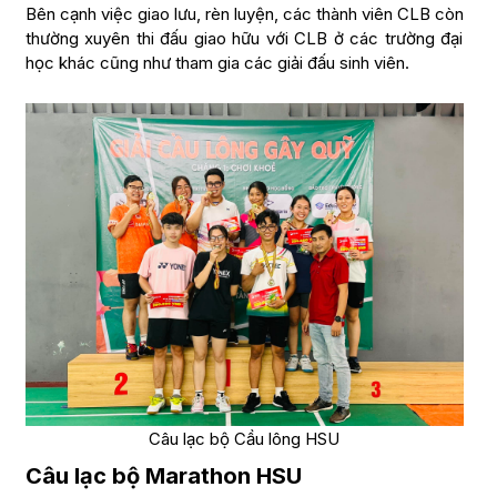
Bên cạnh việc giao lưu, rèn luyện, các thành viên CLB còn
thường xuyên thi đấu giao hữu với CLB ở các trường đại
học khác cũng như tham gia các giải đấu sinh viên.
Câu lạc bộ Cầu lông HSU
Câu lạc bộ Marathon HSU