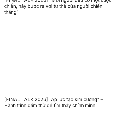
[FINAL TALK 2026] “Mỗi người đều có một cuộc
chiến, hãy bước ra với tư thế của người chiến
thắng”
[FINAL TALK 2026] “Áp lực tạo kim cương” –
Hành trình dám thử để tìm thấy chính mình