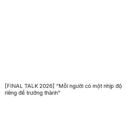
[FINAL TALK 2026] “Mỗi người có một nhịp độ
riêng để trưởng thành”