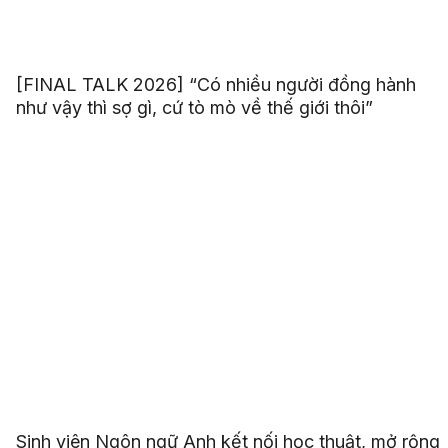
[FINAL TALK 2026] “Có nhiều người đồng hành
như vậy thì sợ gì, cứ tò mò về thế giới thôi”
Sinh viên Ngôn ngữ Anh kết nối học thuật, mở rộng