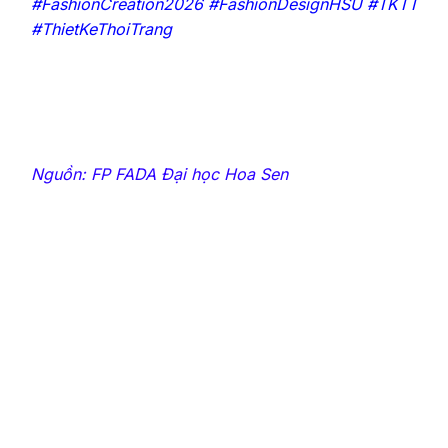
#FashionCreation2026 #FashionDesignHSU #TKTT
#ThietKeThoiTrang
Nguồn: FP FADA Đại học Hoa Sen