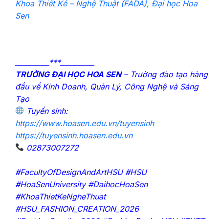
Khoa Thiết Kế – Nghệ Thuật (FADA), Đại học Hoa
Sen
__________***__________
TRƯỜNG ĐẠI HỌC HOA SEN
– Trường đào tạo hàng
đầu về Kinh Doanh, Quản Lý, Công Nghệ và Sáng
Tạo
Tuyển sinh:
https://www.hoasen.edu.vn/tuyensinh
https://tuyensinh.hoasen.edu.vn
02873007272
#FacultyOfDesignAndArtHSU #HSU
#HoaSenUniversity #DaihocHoaSen
#KhoaThietKeNgheThuat
#HSU_FASHION_CREATION_2026