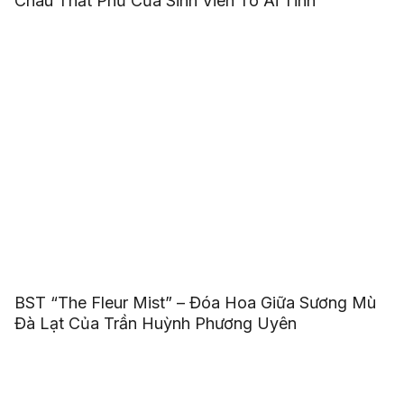
Châu Thất Phủ Của Sinh Viên Tô Ái Tinh
BST “The Fleur Mist” – Đóa Hoa Giữa Sương Mù
Đà Lạt Của Trần Huỳnh Phương Uyên