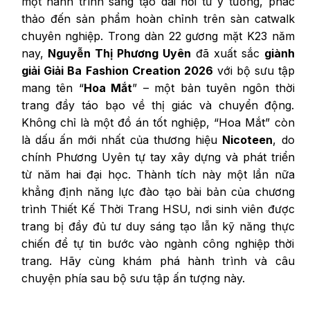
một hành trình sáng tạo dài hơi từ ý tưởng, phác
thảo đến sản phẩm hoàn chỉnh trên sàn catwalk
chuyên nghiệp. Trong dàn 22 gương mặt K23 năm
nay,
Nguyễn Thị Phương Uyên
đã xuất sắc
giành
giải
Giải Ba
Fashion Creation 2026
với bộ sưu tập
mang tên “
Hoa Mắt
” – một bản tuyên ngôn thời
trang đầy táo bạo về thị giác và chuyển động.
Không chỉ là một đồ án tốt nghiệp, “Hoa Mắt” còn
là dấu ấn mới nhất của thương hiệu
Nicoteen
, do
chính Phương Uyên tự tay xây dựng và phát triển
từ năm hai đại học. Thành tích này một lần nữa
khẳng định năng lực đào tạo bài bản của chương
trình Thiết Kế Thời Trang HSU, nơi sinh viên được
trang bị đầy đủ tư duy sáng tạo lẫn kỹ năng thực
chiến để tự tin bước vào ngành công nghiệp thời
trang. Hãy cùng khám phá hành trình và câu
chuyện phía sau bộ sưu tập ấn tượng này.