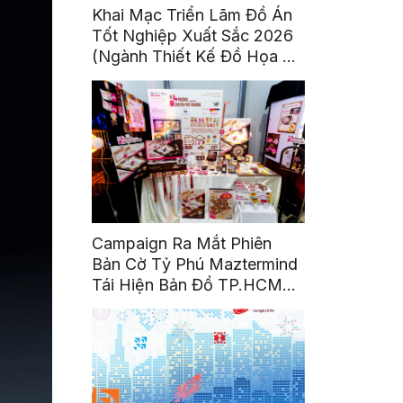
Khai Mạc Triển Lãm Đồ Án
Tốt Nghiệp Xuất Sắc 2026
(Ngành Thiết Kế Đồ Họa &
Ngành Nghệ Thuật Số)
Campaign Ra Mắt Phiên
Bản Cờ Tỷ Phú Maztermind
Tái Hiện Bản Đồ TP.HCM
Sau Sáp Nhập