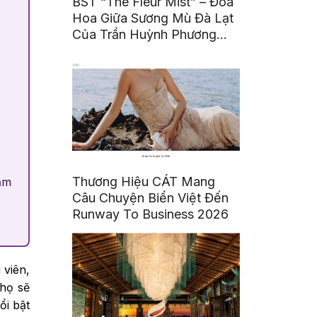
BST “The Fleur Mist” – Đóa
Hoa Giữa Sương Mù Đà Lạt
Của Trần Huỳnh Phương
Uyên
Thương Hiệu CÁT Mang
ảm
Câu Chuyện Biển Việt Đến
Runway To Business 2026
 viên,
 họ sẽ
ổi bật