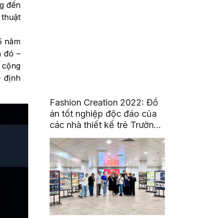
ng đến
 thuật
35 năm
h đó –
à cộng
ẽ định
Fashion Creation 2022: Đồ
án tốt nghiệp độc đáo của
các nhà thiết kế trẻ Trường
Đại Học Hoa Sen