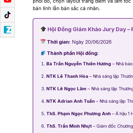
phối đồ, chọn layout trang điểm và làm tóc 
bản lĩnh lẫn bản sắc cá nhân.
Hội Đồng Giám Khảo Jury Day – 
Thời gian:
Ngày 20/06/2026
Thành phần Hội đồng:
Bà Trần Nguyễn Thiên Hương
– Nhà báo
NTK Lê Thanh Hòa
– Nhà sáng lập Thươ
NTK Lê Ngọc Lâm
– Nhà sáng lập Thươn
NTK Adrian Anh Tuấn
– Nhà sáng lập T
ThS. Phạm Ngọc Phương Anh
– Á hậu 1 
ThS. Trần Minh Nhựt
– Giám đốc Chương t