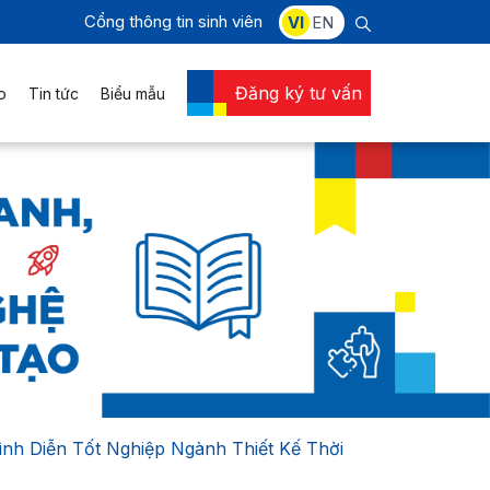
Cổng thông tin sinh viên
VI
EN
Đăng ký tư vấn
o
Tin tức
Biểu mẫu
ình Diễn Tốt Nghiệp Ngành Thiết Kế Thời