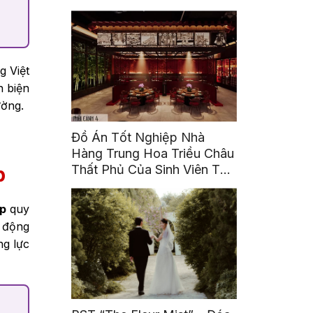
g Việt
n biện
ường.
Đồ Án Tốt Nghiệp Nhà
Hàng Trung Hoa Triều Châu
Thất Phủ Của Sinh Viên Tô
p
Ái Tinh
ệp
quy
 động
ng lực