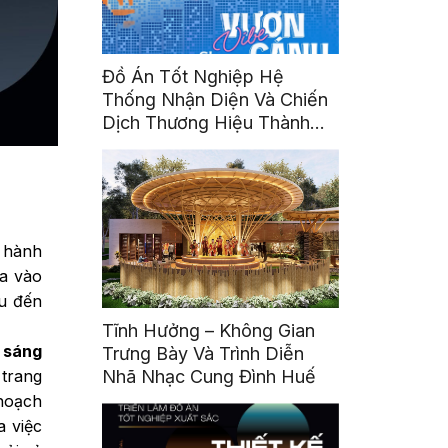
Đồ Án Tốt Nghiệp Hệ
Thống Nhận Diện Và Chiến
Dịch Thương Hiệu Thành
Phố Hồ Chí Minh
g hành
ra vào
ứu đến
Tĩnh Hưởng – Không Gian
 sáng
Trưng Bày Và Trình Diễn
 trang
Nhã Nhạc Cung Đình Huế
 hoạch
a việc