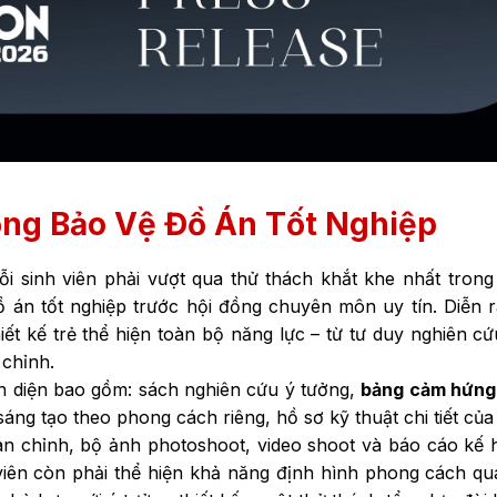
ồng Bảo Vệ Đồ Án Tốt Nghiệp
i sinh viên phải vượt qua thử thách khắt khe nhất tron
 án tốt nghiệp trước hội đồng chuyên môn uy tín. Diễn 
hiết kế trẻ thể hiện toàn bộ năng lực – từ tư duy nghiên c
 chỉnh.
oàn diện bao gồm: sách nghiên cứu ý tưởng,
bảng cảm hứng
u sáng tạo theo phong cách riêng, hồ sơ kỹ thuật chi tiết của
n chỉnh, bộ ảnh photoshoot, video shoot và báo cáo kế
viên còn phải thể hiện khả năng định hình phong cách qu