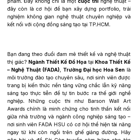
phẩm. Đây không chỉ là một
cuộc thi
nghệ thuật –
đây còn là cơ hội để bạn xây dựng portfolio, trải
nghiệm không gian nghệ thuật chuyên nghiệp và
kết nối với cộng đồng sáng tạo tại TP.HCM.
Bạn đang theo đuổi đam mê thiết kế và nghệ thuật
thị giác?
Ngành Thiết Kế Đồ Họa
tại
Khoa Thiết Kế
– Nghệ Thuật (FADA)
,
Trường Đại học Hoa Sen
là
môi trường đào tạo chuyên sâu, nơi sinh viên được
trang bị kiến thức nền tảng vững chắc lẫn kỹ năng
sáng tạo thực tiễn để tự tin bước ra thế giới nghề
nghiệp. Những cuộc thi như Barson Wall Art
Awards chính là minh chứng cho tinh thần kết nối
giữa nhà trường và ngành công nghiệp sáng tạo –
nơi sinh viên FADA HSU có cơ hội thể hiện tài năng
ngay từ khi còn ngồi trên ghế giảng đường. Hãy
nộp bài và để Sài Gòn truyền cảm hứng cho tác