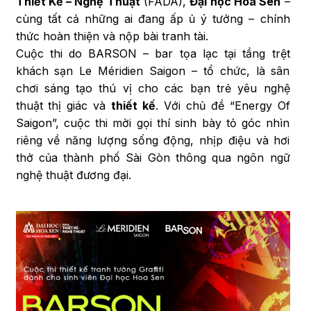
Thiết Kế – Nghệ Thuật
(FADA),
Đại học Hoa Sen
–
cùng tất cả những ai đang ấp ủ ý tưởng – chính
thức hoàn thiện và nộp bài tranh tài.
Cuộc thi do BARSON – bar tọa lạc tại tầng trệt
khách sạn Le Méridien Saigon – tổ chức, là sân
chơi sáng tạo thú vị cho các bạn trẻ yêu nghệ
thuật thị giác và
thiết kế
. Với chủ đề “Energy Of
Saigon”, cuộc thi mời gọi thí sinh bày tỏ góc nhìn
riêng về năng lượng sống động, nhịp điệu và hơi
thở của thành phố Sài Gòn thông qua ngôn ngữ
nghệ thuật đương đại.