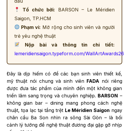
đầu
Tổ chức bởi:
BARSON – Le Méridien
Saigon, TP.HCM
Phạm vi:
Mở rộng cho sinh viên và người
trẻ yêu nghệ thuật
Nộp bài và thông tin chi tiết:
lemeridiensaigon.typeform.com/WallArtAwards26
Đây là dịp hiếm có để các bạn sinh viên thiết kế,
mỹ thuật nói chung và sinh viên
FADA
nói riêng
được đưa tác phẩm của mình đến một không gian
triển lãm sang trọng và chuyên nghiệp.
BARSON
–
không gian bar – dining mang phong cách nghệ
thuật, tọa lạc tại tầng trệt
Le Méridien Saigon
ngay
chân cầu Ba Son nhìn ra sông Sài Gòn – là bối
cảnh lý tưởng để nghệ thuật đương đại gặp gỡ nhịp