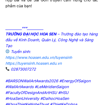
phẩm của bạn!
__________***__________
TRƯỜNG ĐẠI HỌC HOA SEN
– Trường đào tạo hàng
đầu về Kinh Doanh, Quản Lý, Công Nghệ và Sáng
Tạo
Tuyển sinh:
https://www.hoasen.edu.vn/tuyensinh
https://tuyensinh.hoasen.edu.vn
02873007272
#BARSONWallArtAwards2026 #EnergyOfSaigon
#WallArtAwards #LeMéridienSaigon
#FacultyOfDesignAndArtHSU #HSU
#HoaSenUniversity #DaihocHoaSen
#KhoaThietKeNgheThuat #ThietKeDohoa