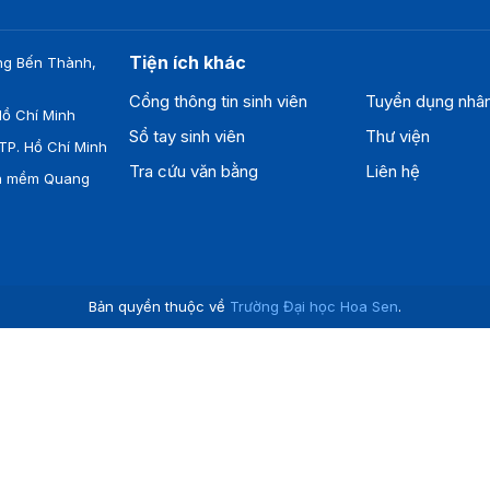
Tiện ích khác
ng Bến Thành,
Cổng thông tin sinh viên
Tuyển dụng nhâ
ồ Chí Minh
Sổ tay sinh viên
Thư viện
TP. Hồ Chí Minh
Tra cứu văn bằng
Liên hệ
ần mềm Quang
Bản quyền thuộc về
Trường Đại học Hoa Sen
.