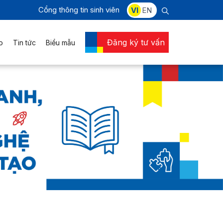
Cổng thông tin sinh viên
VI
EN
Đăng ký tư vấn
o
Tin tức
Biểu mẫu