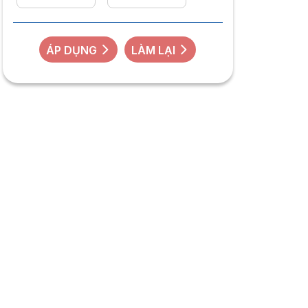
ÁP DỤNG
LÀM LẠI