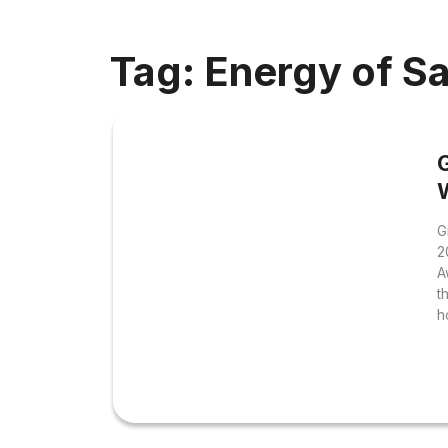
Tag: Energy of S
G
2
A
t
h
h
c
t
K
S