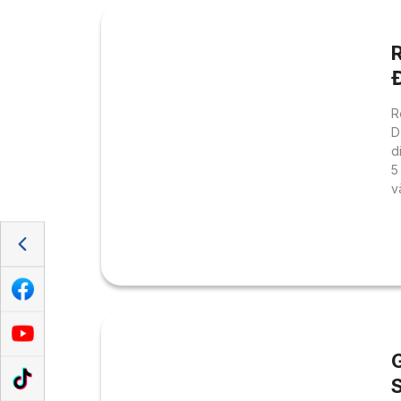
R
D
d
5
v
S
s
r
C