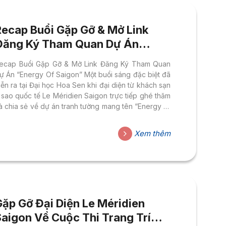
Recap Buổi Gặp Gỡ & Mở Link
Đăng Ký Tham Quan Dự Án
“Energy Of Saigon” – Ngành
ecap Buổi Gặp Gỡ & Mở Link Đăng Ký Tham Quan
Thiết Kế Đồ Họa HSU
ự Án “Energy Of Saigon” Một buổi sáng đặc biệt đã
iễn ra tại Đại học Hoa Sen khi đại diện từ khách sạn
 sao quốc tế Le Méridien Saigon trực tiếp ghé thăm
à chia sẻ về dự án tranh tường mang tên “Energy of
aigon” — một cuộc thi nghệ thuật công cộng đầy
ức hút dành cho thế hệ thiết kế trẻ. Buổi gặp gỡ diễn
Xem thêm
a trong không khí hào hứng tại Phòng 903, cơ sở
ao Thắng, quy tụ đông đảo sinh viên...
Gặp Gỡ Đại Diện Le Méridien
Saigon Về Cuộc Thi Trang Trí