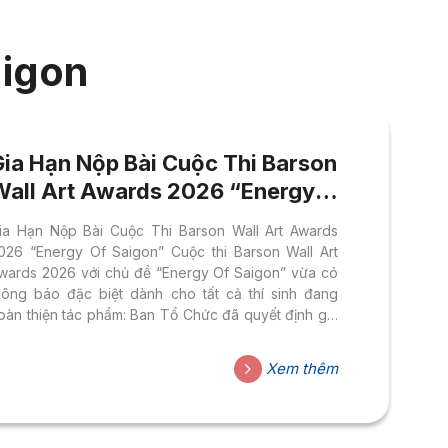
aigon
Gia Hạn Nộp Bài Cuộc Thi Barson
Wall Art Awards 2026 “Energy
Of Saigon” – Ngành Thiết Kế Đồ
ia Hạn Nộp Bài Cuộc Thi Barson Wall Art Awards
Họa HSU
026 “Energy Of Saigon” Cuộc thi Barson Wall Art
wards 2026 với chủ đề “Energy Of Saigon” vừa có
hông báo đặc biệt dành cho tất cả thí sinh đang
oàn thiện tác phẩm: Ban Tổ Chức đã quyết định gia
ạn thêm 15 ngày để các bạn có thêm thời gian chỉnh
hu tác phẩm thật tốt trước khi nộp. Đây là cơ hội lý
Xem thêm
ưởng để sinh viên Ngành Thiết Kế Đồ Họa thuộc
hoa Thiết Kế – Nghệ Thuật (FADA), Đại học Hoa
en – cùng tất...