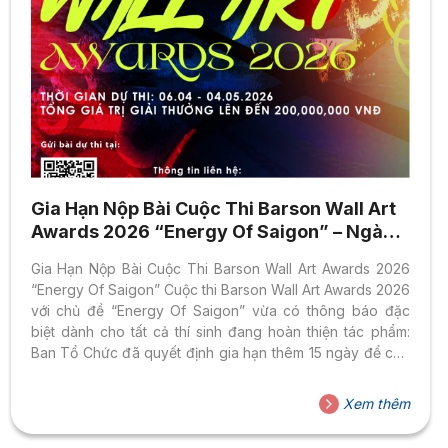
Gia Hạn Nộp Bài Cuộc Thi Barson Wall Art
Awards 2026 “Energy Of Saigon” – Ngành
Thiết Kế Đồ Họa HSU
Gia Hạn Nộp Bài Cuộc Thi Barson Wall Art Awards 2026
“Energy Of Saigon” Cuộc thi Barson Wall Art Awards 2026
với chủ đề “Energy Of Saigon” vừa có thông báo đặc
biệt dành cho tất cả thí sinh đang hoàn thiện tác phẩm:
Ban Tổ Chức đã quyết định gia hạn thêm 15 ngày để các
bạn có thêm thời gian chỉnh chu tác phẩm thật tốt trước
khi nộp. Đây là cơ hội lý tưởng để sinh viên Ngành Thiết
Xem thêm
Kế Đồ Họa thuộc Khoa Thiết Kế – Nghệ Thuật (FADA), Đại
học Hoa Sen – cùng tất...