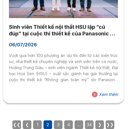
Sinh viên Thiết kế nội thất HSU lập “cú
đúp” tại cuộc thi thiết kế của Panasonic với
dự án tôn vinh di sản sơn mài
06/07/2026
Vượt qua hơn 100 phương án dự thi đến từ các kiến trúc
sư, nhà thiết kế chuyên nghiệp và sinh viên trên cả nước,
Hoàng Trọng Giàu – sinh viên ngành Thiết kế nội thất, Đại
học Hoa Sen (HSU) – xuất sắc giành hai giải thưởng tại
cuộc thi thiết kế “Không gian toàn mỹ” do Panasonic
Electric Works Việt Nam phối hợp cùng Hiệp hội Thiết kế
TP.HCM (VDAS) và Giải thưởng Thiết kế VMARK tổ chức.
Xem thêm
Thành tích nổi bật của Trọng Giàu gồm: – Giải Nhì toàn
quốc, trị giá 15 triệu đồng. – Giải...
❮❮
❮
1
2
3
4
…
34
❯
❯❯