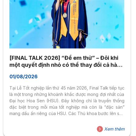
[FINAL TALK 2026] “Để em thử” – Đôi khi
một quyết định nhỏ có thể thay đổi cả hành
trình
01/08/2026
Tại Lễ Tốt nghiệp lần thứ 45 năm 2026, Final Talk tiếp tục
là một trong những khoảnh khắc được mong đợi nhất của
Đại học Hoa Sen (HSU). Đây không chỉ là truyền thống
đặc biệt trong mỗi mùa tốt nghiệp mà còn là “đặc sản”
mang dấu ấn riêng của HSU. Các Thủ khoa bước lên sân
khấu để kể lại câu chuyện trưởng thành của chính mình,
truyền cảm hứng cho hàng nghìn sinh viên, phụ huynh và
Xem thêm
cả những thí sinh đang đứng trước ngưỡng cửa đại học.