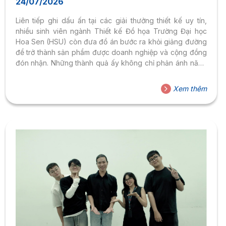
24/07/2026
Liên tiếp ghi dấu ấn tại các giải thưởng thiết kế uy tín,
nhiều sinh viên ngành Thiết kế Đồ họa Trường Đại học
Hoa Sen (HSU) còn đưa đồ án bước ra khỏi giảng đường
để trở thành sản phẩm được doanh nghiệp và cộng đồng
đón nhận. Những thành quả ấy không chỉ phản ánh năng
lực của người học mà còn khẳng định hiệu quả của mô
hình đào tạo gắn với thực tiễn, nơi sinh viên được học
Xem thêm
bằng dự án, sáng tạo cùng doanh nghiệp và từng bước
xây dựng năng lực nghề nghiệp ngay...