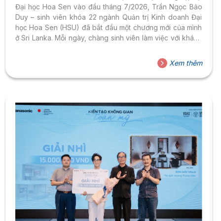
Đại học Hoa Sen vào đầu tháng 7/2026, Trần Ngọc Bảo
Duy – sinh viên khóa 22 ngành Quản trị Kinh doanh Đại
học Hoa Sen (HSU) đã bắt đầu một chương mới của mình
ở Sri Lanka. Mỗi ngày, chàng sinh viên làm việc với khách
hàng quốc tế, tham gia những cuộc họp bằng tiếng Anh.
Bên cạnh đó, Duy còn tham gia dự án chiến lược giữa
Xem thêm
Frella International và Baurs – tập đoàn có lịch sử hơn 130
năm đến từ Thụy Sĩ, đồng thời xuất...