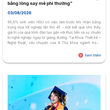
bằng lòng say mê phi thường”
03/08/2026
95,6% sinh viên HSU có việc làm trước khi nhận bằng
trong mùa tốt nghiệp lần thứ 45 – một kết quả cho thấy
giá trị của quá trình đào tạo gắn với thực tiễn và sự chuẩn
bị nghề nghiệp ngay từ giảng đường. Tại Khoa Thiết kế –
Nghệ thuật, câu chuyện của 4 Thủ khoa ngành trong
FINAL TALK 2026 tiếp tục cho thấy những con đường
khác nhau có thể cùng gặp nhau ở một điểm: dám lựa
Xem thêm
chọn, kiên trì theo đuổi điều mình yêu thích và không
ngừng hoàn thiện bản thân. Đặc biệt,...