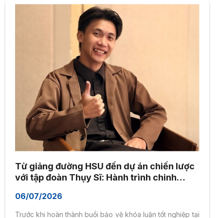
Từ giảng đường HSU đến dự án chiến lược
với tập đoàn Thụy Sĩ: Hành trình chinh
phục môi trường quốc tế của sinh viên
06/07/2026
Quản trị Kinh doanh
Trước khi hoàn thành buổi bảo vệ khóa luận tốt nghiệp tại