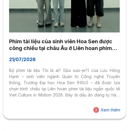
Phim tài liệu của sinh viên Hoa Sen được
công chiếu tại châu Âu ở Liên hoan phim
quốc tế về văn hóa Việt
21/07/2026
Bộ phim tài liệu Tôi là ai? (Qui suis-je?) của Lưu Hồng
Hạnh – sinh viên ngành Quản trị Công nghệ Truyền
thông, Trường Đại học Hoa Sen (HSU) – đã được lựa
chọn trình chiếu tại Liên hoan phim tài liệu ngắn quốc tế
Viet Culture in Motion 2026. Đây là dấu ấn đáng tự hào,
khẳng định năng lực kể chuyện bằng ngôn ngữ điện ảnh
của sinh viên HSU và đưa những giá trị văn hóa Việt Nam
Xem thêm
đến gần hơn với khán giả quốc tế. Hành trình kể một câu
chuyện Việt bằng ngôn ngữ điện...