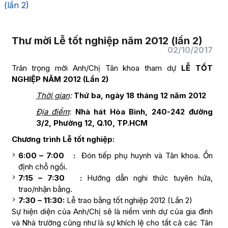
(lần 2)
Thư mời Lễ tốt nghiệp năm 2012 (lần 2)
02/10/2017
Trân trọng mời Anh/Chị Tân khoa tham dự
LỄ TỐT
NGHIỆP NĂM 2012 (Lần 2)
Thời gian
:
Thứ ba, ngày 18 tháng 12 năm 2012
Địa điểm
:
Nhà hát Hòa Bình, 240-242 đường
3/2, Phường 12, Q.10, TP.HCM
Chương trình Lễ tốt nghiệp:
6:00 – 7:00 :
Đón tiếp phụ huynh và Tân khoa. Ổn
định chỗ ngồi.
7:15 – 7:30 :
Hướng dẫn nghi thức tuyên hứa,
trao/nhận bằng.
7:30 – 11:30:
Lễ trao bằng tốt nghiệp 2012 (Lần 2)
Sự hiện diện của Anh/Chị sẽ là niềm vinh dự của gia đình
và Nhà trường cũng như là sự khích lệ cho tất cả các Tân