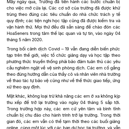
Mấy ngày qua, Trường đã tiến hành các bước chuẩn bị
cho việc mở cửa lại. Các cơ sở của trường đã được khử
trùng theo đúng các tiêu chuẩn do nhà chức trách y tế
quy định; các tiện nghi học tập cũng đã được kiểm tra và
vận hành thử. Mọi thứ đều đã sẵn sàng để chào đón các
HoaSeners trong tâm thế lạc quan và tự tin, vào ngày 04
tháng 5 năm 2020.
Trong bối cảnh dịch Covid – 19 vẫn đang diễn biến phức
tạp trên thế giới, việc tổ chức giảng dạy và học tập theo
phương thức truyền thống phải bảo đảm tuân thủ các yêu
cầu nghiêm ngặt về vệ sinh phòng dịch. Các em cố gắng
theo đúng hướng dẫn của thầy cô và nhân viên nhà trường
về thao tác tự bảo vệ cũng như về thể thức giao tiếp, ứng
xử theo quy định.
Mặt khác, không loại trừ khả năng các em ở xa không kịp
thu xếp để trở lại trường vào ngày 04 tháng 5 sắp tới.
Trong trường hợp này, các em cứ yên tâm và bình tĩnh
chuẩn bị chu đáo cho hành trình trở lại trường. Trong thời
gian đó, các em vẫn có thể tạm thời theo các buổi giảng
online, cùng một lúc với các bạn dự học tại trường, và vẫn