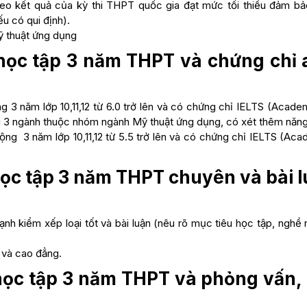
heo kết quả của kỳ thi THPT quốc gia đạt mức tối thiểu đảm bả
u có qui định).
ỹ thuật ứng dụng
ả học tập 3 năm THPT và chứng chỉ
 3 năm lớp 10,11,12 từ 6.0 trở lên và có chứng chỉ IELTS (Acade
với 3 ngành thuộc nhóm ngành Mỹ thuật ứng dụng, có xét thêm năng
ng 3 năm lớp 10,11,12 từ 5.5 trở lên và có chứng chỉ IELTS (Aca
 học tập 3 năm THPT chuyên và bài 
nh kiểm xếp loại tốt và bài luận (nêu rõ mục tiêu học tập, nghề
 và cao đẳng.
 học tập 3 năm THPT và phỏng vấn,