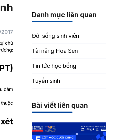
ính
Danh mục liên quan
/2017
Đời sống sinh viên
tự chủ
rường:
Tài năng Hoa Sen
Tin tức học bổng
HPT)
Tuyển sinh
ểu đảm
t thuộc
Bài viết liên quan
 xét