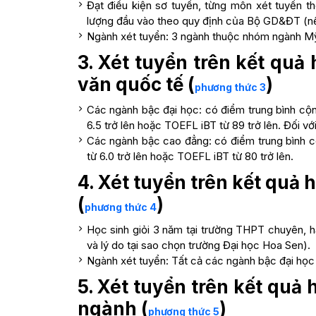
Đạt điều kiện sơ tuyển, từng môn xét tuyển t
lượng đầu vào theo quy định của Bộ GD&ĐT (nế
Ngành xét tuyển: 3 ngành thuộc nhóm ngành M
3. Xét tuyển trên kết qu
văn quốc tế (
)
phương thức 3
Các ngành bậc đại học: có điểm trung bình cộng
6.5 trở lên hoặc TOEFL iBT từ 89 trở lên. Đối 
Các ngành bậc cao đẳng: có điểm trung bình cộ
từ 6.0 trở lên hoặc TOEFL iBT từ 80 trở lên.
4. Xét tuyển trên kết quả
(
)
phương thức 4
Học sinh giỏi 3 năm tại trường THPT chuyên, hạ
và lý do tại sao chọn trường Đại học Hoa Sen).
Ngành xét tuyển: Tất cả các ngành bậc đại học
5. Xét tuyển trên kết quả
ngành (
)
phương thức 5