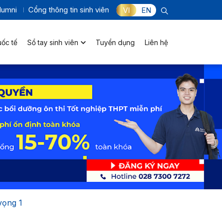
lumni
Cổng thông tin sinh viên
VI
EN
uốc tế
Sổ tay sinh viên
Tuyển dụng
Liên hệ
vọng 1