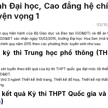
h Đại học, Cao đẳng hệ ch
yện vọng 1
02/10
nh quy hiện hành của Bộ Giáo dục và Đào tạo (GD&ĐT) và đề án 
 GD&ĐT xác nhận ngày 13/02/2015, trường Đại học Hoa Sen (mã t
chính quy năm 2015 theo các phương thức tuyển sinh như sau:
ả kỳ thi Trung học phổ thông (T
 xét tuyển theo kết quả của kỳ thi THPT quốc gia đạt mức tối thi
 GD&ĐT.
trừ 3 ngành Thiết kế thời trang, Thiết kế đồ họa, Thiết kế nội thấ
ng.
a kết quả Kỳ thi THPT Quốc gia và
)
2