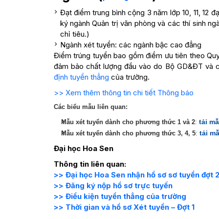
Đạt điểm trung bình cộng 3 năm lớp 10, 11, 12 đạ
ký ngành Quản trị văn phòng và các thí sinh 
chỉ tiêu.)
Ngành xét tuyển: các ngành bậc cao đẳng
Điểm trúng tuyển bao gồm điểm ưu tiên theo Quy
đảm bảo chất lượng đầu vào do Bộ GD&ĐT và củ
định tuyển thẳng
của trường.
>> Xem thêm thông tin chi tiết Thông báo
Các biểu mẫu liên quan:
tải m
Mẫu xét tuyển dành cho phương thức 1 và 2
:
tải m
Mẫu xét tuyển dành cho phương thức 3, 4, 5
:
Đại học Hoa Sen
Thông tin liên quan:
>> Đại học Hoa Sen nhận hồ sơ sơ tuyển đợt 
>> Đăng ký nộp hồ sơ trực tuyến
>
> Điều kiện tuyển thẳng của trường
>
> Thời gian và hồ sơ Xét tuyển – Đợt 1