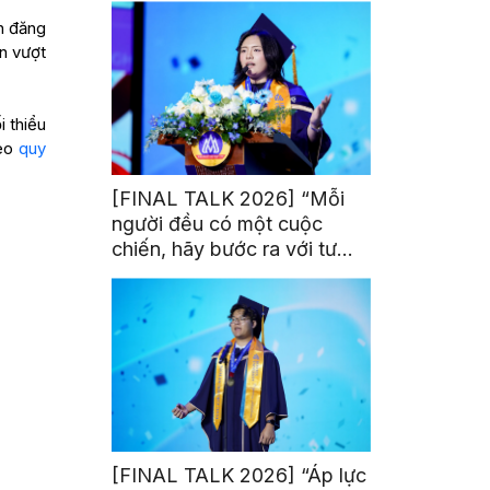
nh đăng
n vượt
 thiểu
heo
quy
[FINAL TALK 2026] “Mỗi
người đều có một cuộc
chiến, hãy bước ra với tư
thế của người chiến thắng”
[FINAL TALK 2026] “Áp lực