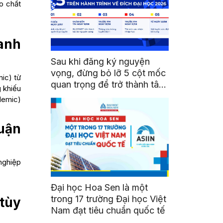
o chất
 anh
Sau khi đăng ký nguyện
vọng, đừng bỏ lỡ 5 cột mốc
mic) từ
quan trọng để trở thành tân
 khiếu
sinh viên HSU
demic)
luận
 nghiệp
Đại học Hoa Sen là một
trong 17 trường Đại học Việt
 tùy
Nam đạt tiêu chuẩn quốc tế