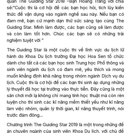
quân The Guiding Star 2018 –Bạn Hoàng Trăng với chia
sẻ:“Cuộc thi là cơ hội để các bạn học hỏi, tích lũy kiến
thức để vận dụng vào ngành nghề sau này. Nếu bạn có
đam mê, bạn cứ mạnh dạn thử sức sáng tạo cùng The
Guiding Star. Mình làm được, các bạn cũng sẽ làm được
và còn làm tốt hơn. Chúc các bạn sẽ có những trải
nghiệm tuyệt vời ”
The Guiding Star là một cuộc thi về lĩnh vực du lịch lữ
hành do Khoa Du lịch trường Đại học Hoa Sen tổ chức
dành cho tất cả các bạn học sinh Trung học Phổ thông và
sinh viên ngành du lịch có đam mê, yêu thích và mong
muốn khẳng định khả năng trong nhóm ngành Dịch vụ du
lịch. Cuộc thi là cơ hội để các bạn thí sinh áp dụng những
lý thuyết đã học tại trường vào thực tiễn. Đây cũng là một
sân chơi mới lạ không chỉ mang tính học thuật mà còn rèn
luyện cho thí sinh các kĩ năng mềm thiết yếu như kĩ năng
làm việc nhóm, quản lý thời gian, kĩ năng thuyết trình, nói
trước đám đông…
Chương trình The Guiding Star 2019 là một trong những đề
án chuyên ngành của sinh viên Khoa Du lịch, với chủ đề