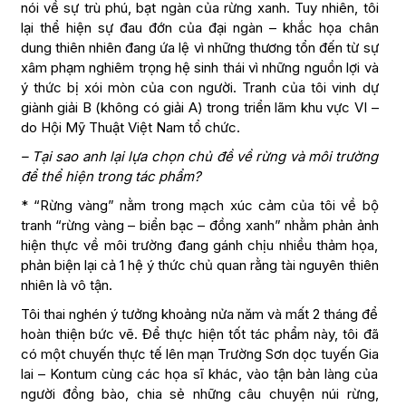
nói về sự trù phú, bạt ngàn của rừng xanh. Tuy nhiên, tôi
lại thể hiện sự đau đớn của đại ngàn – khắc họa chân
dung thiên nhiên đang ứa lệ vì những thương tổn đến từ sự
xâm phạm nghiêm trọng hệ sinh thái vì những nguồn lợi và
ý thức bị xói mòn của con người. Tranh của tôi vinh dự
giành giải B (không có giải A) trong triển lãm khu vực VI –
do Hội Mỹ Thuật Việt Nam tổ chức.
– Tại sao anh lại lựa chọn chủ đề về rừng và môi trường
để thể hiện trong tác phẩm?
* “Rừng vàng” nằm trong mạch xúc cảm của tôi về bộ
tranh “rừng vàng – biển bạc – đồng xanh” nhằm phản ảnh
hiện thực về môi trường đang gánh chịu nhiều thảm họa,
phản biện lại cả 1 hệ ý thức chủ quan rằng tài nguyên thiên
nhiên là vô tận.
Tôi thai nghén ý tưởng khoảng nửa năm và mất 2 tháng để
hoàn thiện bức vẽ. Để thực hiện tốt tác phẩm này, tôi đã
có một chuyến thực tế lên mạn Trường Sơn dọc tuyến Gia
lai – Kontum cùng các họa sĩ khác, vào tận bản làng của
người đồng bào, chia sẻ những câu chuyện núi rừng,