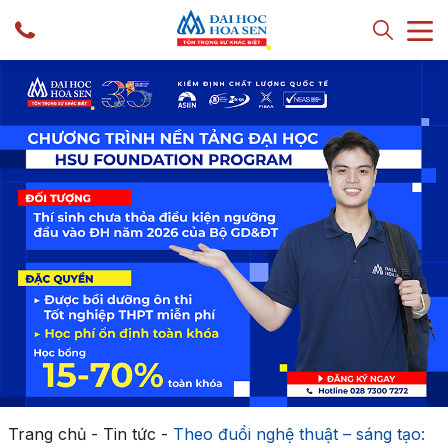
Trang chủ
-
Tin tức
-
Theo đuổi nghệ thuật – sáng tạo: