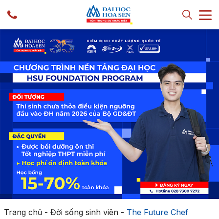
Trang chủ
-
Đời sống sinh viên
-
The Future Chef