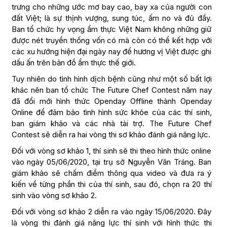
trưng cho những ước mơ bay cao, bay xa của người con
đất Việt; là sự thịnh vượng, sung túc, ấm no và đủ đầy.
Ban tổ chức hy vọng ẩm thực Việt Nam không những giữ
được nét truyền thống vốn có mà còn có thể kết hợp với
các xu hướng hiện đại ngày nay để hương vị Việt được ghi
dấu ấn trên bản đồ ẩm thực thế giới.
Tuy nhiên do tình hình dịch bệnh cũng như một số bất lợi
khác nên ban tổ chức The Future Chef Contest năm nay
đã đổi mới hình thức Openday Offline thành Openday
Online để đảm bảo tình hình sức khỏe của các thí sinh,
ban giám khảo và các nhà tài trợ. The Future Chef
Contest sẽ diễn ra hai vòng thi sơ khảo đánh giá năng lực.
Đối với vòng sơ khảo 1, thí sinh sẽ thi theo hình thức online
vào ngày 05/06/2020, tại trụ sở Nguyễn Văn Tráng. Ban
giám khảo sẽ chấm điểm thông qua video và đưa ra ý
kiến về từng phần thi của thí sinh, sau đó, chọn ra 20 thí
sinh vào vòng sơ khảo 2.
Đối với vòng sơ khảo 2 diễn ra vào ngày 15/06/2020. Đây
là vòng thi đánh giá năng lực thí sinh với hình thức thi