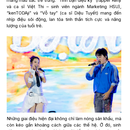
mang màu sắc trẻ trung. “Tình bạn diệu kỳ” (rapper Kenji
và ca sĩ Việt Thi – sinh viên ngành Marketing HSU),
“kenTODAji” và “Vỗ tay” (ca sĩ Diệu Tuyết) mang đến
nhịp điệu sôi động, lan tỏa tinh thần tích cực và năng
lượng của tuổi trẻ.
Những giai điệu hiện đại không chỉ làm nóng sân khấu, mà
còn kéo gần khoảng cách giữa các thế hệ. Ở đó, sinh