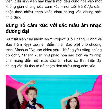
viên, cựu sinh viên hay khách mời đều cùng hòa vào một
không gian chung của cảm xúc – nơi tuổi trẻ được cảm
nhận theo nhiều cách khác nhau nhưng vẫn chung một
nhịp đập.
Bùng nổ cảm xúc với sắc màu âm nhạc
đương đại
Sự xuất hiện của nhóm M2Y Project (Đỗ Hoàng Dương và
Bảo Trâm Ryy) tạo nên điểm nhấn đặc biệt cho chương
trình. Mashup “Ngược chiều yêu – Không yêu cũng chẳng
cô đơn”, “Thanh xuân như pháo hoa sao trời” và “3 nhịp
tim” mang đến một màu sắc âm nhạc cá tính, hiện đại
nhưng vẫn đủ tinh tế để chạm đến nhiều tầng cảm xúc.