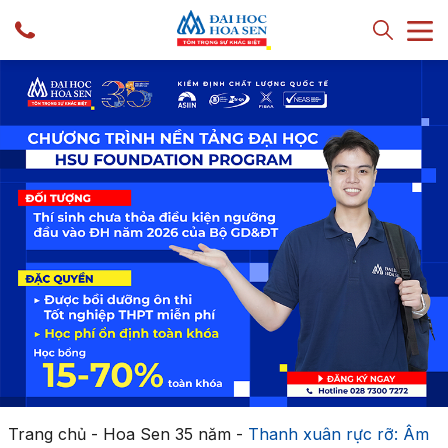
Trang chủ
-
Hoa Sen 35 năm
-
Thanh xuân rực rỡ: Âm