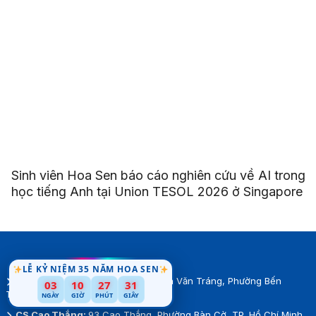
Sinh viên Hoa Sen báo cáo nghiên cứu về AI trong
học tiếng Anh tại Union TESOL 2026 ở Singapore
LỄ KỶ NIỆM 35 NĂM HOA SEN
CS Nguyễn Văn Tráng:
08 Nguyễn Văn Tráng, Phường Bến
03
10
27
28
Thành, TP.Hồ Chí Minh
NGÀY
GIỜ
PHÚT
GIÂY
CS Cao Thắng:
93 Cao Thắng, Phường Bàn Cờ, TP. Hồ Chí Minh