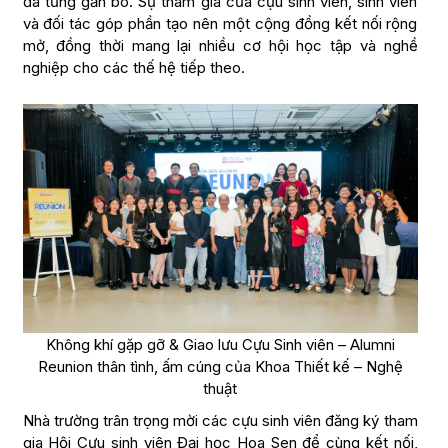
đã từng gắn bó. Sự tham gia của cựu sinh viên, sinh viên
và đối tác góp phần tạo nên một cộng đồng kết nối rộng
mở, đồng thời mang lại nhiều cơ hội học tập và nghề
nghiệp cho các thế hệ tiếp theo.
Không khí gặp gỡ & Giao lưu Cựu Sinh viên – Alumni
Reunion thân tình, ấm cúng của Khoa Thiết kế – Nghệ
thuật
Nhà trường trân trọng mời các cựu sinh viên đăng ký tham
gia Hội Cựu sinh viên Đại học Hoa Sen để cùng kết nối,