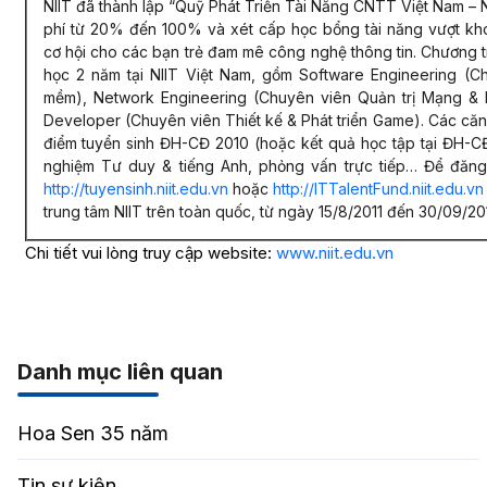
NIIT đã thành lập “Quỹ Phát Triển Tài Năng CNTT Việt Nam – NI
phí từ 20% đến 100% và xét cấp học bổng tài năng vượt khó
cơ hội cho các bạn trẻ đam mê công nghệ thông tin. Chương 
học 2 năm tại NIIT Việt Nam, gồm Software Engineering (Ch
mềm), Network Engineering (Chuyên viên Quản trị Mạng & 
Developer (Chuyên viên Thiết kế & Phát triển Game). Các că
điểm tuyển sinh ĐH-CĐ 2010 (hoặc kết quả học tập tại ĐH-CĐ
nghiệm Tư duy & tiếng Anh, phỏng vấn trực tiếp… Để đăng
http://tuyensinh.niit.edu.vn
hoặc
http://ITTalentFund.niit.edu.vn
trung tâm NIIT trên toàn quốc, từ ngày 15/8/2011 đến 30/09/201
Chi tiết vui lòng truy cập website:
www.niit.edu.vn
Danh mục liên quan
Hoa Sen 35 năm
Tin sự kiện