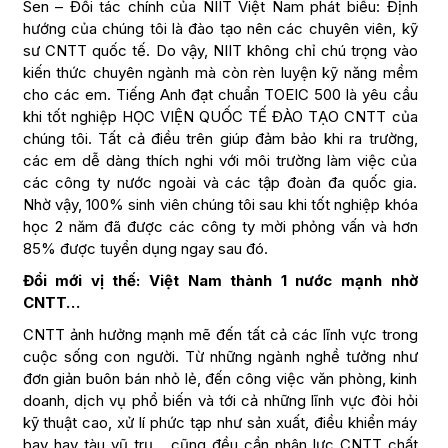
Sen – Đối tác chính của NIIT Việt Nam phát biểu: Định
hướng của chúng tôi là đào tạo nên các chuyên viên, kỹ
sư CNTT quốc tế. Do vậy, NIIT không chỉ chú trọng vào
kiến thức chuyên ngành mà còn rèn luyện kỹ năng mềm
cho các em. Tiếng Anh đạt chuẩn TOEIC 500 là yêu cầu
khi tốt nghiệp HỌC VIỆN QUỐC TẾ ĐÀO TẠO CNTT của
chúng tôi. Tất cả điều trên giúp đảm bảo khi ra trường,
các em dễ dàng thích nghi với môi trường làm việc của
các công ty nước ngoài và các tập đoàn đa quốc gia.
Nhờ vậy, 100% sinh viên chúng tôi sau khi tốt nghiệp khóa
học 2 năm đã được các công ty mời phỏng vấn và hơn
85% được tuyển dụng ngay sau đó.
Đổi mới vị thế: Việt Nam thành 1 nước mạnh nhờ
CNTT…
CNTT ảnh hưởng mạnh mẽ đến tất cả các lĩnh vực trong
cuộc sống con người. Từ những ngành nghề tưởng như
đơn giản buôn bán nhỏ lẻ, đến công việc văn phòng, kinh
doanh, dịch vụ phổ biến và tới cả những lĩnh vực đòi hỏi
kỹ thuật cao, xử lí phức tạp như sản xuất, điều khiển máy
bay hay tàu vũ trụ… cũng đều cần nhân lực CNTT chất