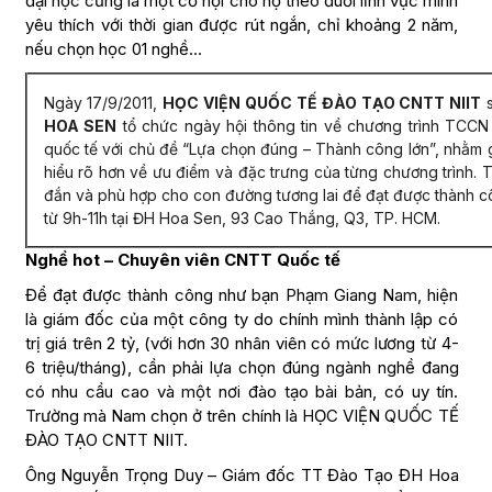
đại học cũng là một cơ hội cho họ theo đuổi lĩnh vực mình
yêu thích với thời gian được rút ngắn, chỉ khoảng 2 năm,
nếu chọn học 01 nghề…
Ngày 17/9/2011,
HỌC VIỆN QUỐC TẾ ĐÀO TẠO CNTT NIIT
s
HOA SEN
tổ chức ngày hội thông tin về chương trình TCC
quốc tế với chủ đề “Lựa chọn đúng – Thành công lớn”, nhằm 
hiểu rõ hơn về ưu điểm và đặc trưng của từng chương trình. 
đắn và phù hợp cho con đường tương lai để đạt được thành cô
từ 9h-11h tại ĐH Hoa Sen, 93 Cao Thắng, Q3, TP. HCM.
Nghề hot – Chuyên viên CNTT Quốc tế
Để đạt được thành công như bạn Phạm Giang Nam, hiện
là giám đốc của một công ty do chính mình thành lập có
trị giá trên 2 tỷ, (với hơn 30 nhân viên có mức lương từ 4-
6 triệu/tháng), cần phải lựa chọn đúng ngành nghề đang
có nhu cầu cao và một nơi đào tạo bài bản, có uy tín.
Trường mà Nam chọn ở trên chính là HỌC VIỆN QUỐC TẾ
ĐÀO TẠO CNTT NIIT.
Ông Nguyễn Trọng Duy – Giám đốc TT Đào Tạo ĐH Hoa